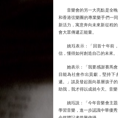
音樂會的另一大亮點是全晚壓
和香港弦樂團的專業樂手們一同
新活力，寓意奔向未來新征程的
會大眾傳遞正能量。
姚珏表示：「回首十年前，孩
信，懂得如何創造自己的未來。
她表示：「我要感謝賽馬會慈
目能為社會作出貢獻，堅持下
遞。」談及發起面向基層孩子的
助我，我才得以成就今天。音樂
姚珏說：「今年音樂會主題為
學習音樂，進一步認識中華優秀
全媒體記者曾興偉攝