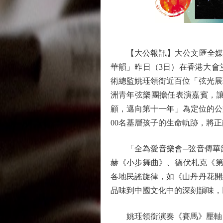
【大公報訊】大公文匯全媒體
華韻」昨日（3日）在香港大會
術總監姚珏領銜近百位「弦光展
洲青年弦樂團擔任表演嘉賓，
顧，邁向第十一年」為定位的公
00名基層孩子的生命軌跡，將
「全為愛音樂會─弦音傳華韻
赫《小步舞曲》、德伏札克《第
各地民謠旋律，如《山丹丹花開
品味到中國文化中的深刻韻味，
姚珏領銜演奏《賽馬》壓軸