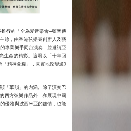
推行的「全為愛音樂會─弦音傳
為主線，由香港弦樂團創辦人及藝
團的專業樂手同台演奏，並邀請亞
亮生命的精彩。這場以「十年回
為「精神食糧」，真實地改變逾9
顯「華韻」的內涵。除了演奏巴
典的西方弦樂作品外，亦展現中國
奧的優雅與波西米亞的熱情，也能