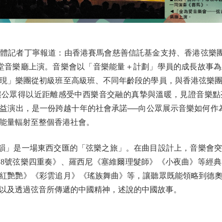
記者丁寧報道：由香港賽馬會慈善信託基金支持、香港弦樂團
堂音樂廳上演。音樂會以「音樂能量＋計劃」學員的成長故事
現」樂團從初級班至高級班、不同年齡段的學員，與香港弦樂
讓公眾得以近距離感受中西樂音交融的真摯與溫暖，見證音樂點
益演出，是一份跨越十年的社會承諾──向公眾展示音樂如何作
正能量輻射至整個香港社會。
」是一場東西交匯的「弦樂之旅」。在曲目設計上，音樂會突
8號弦樂四重奏》、羅西尼《塞維爾理髮師》《小夜曲》等經
紅艷艷》《彩雲追月》《瑤族舞曲》等，讓聽眾既能領略到德
以及透過弦音所傳遞的中國精神，述說的中國故事。