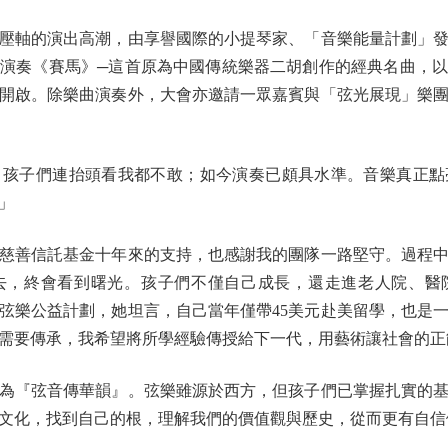
軸的演出高潮，由享譽國際的小提琴家、「音樂能量計劃」發
演奏《賽馬》─這首原為中國傳統樂器二胡創作的經典名曲，
開啟。除樂曲演奏外，大會亦邀請一眾嘉賓與「弦光展現」樂
子們連抬頭看我都不敢；如今演奏已頗具水準。音樂真正點
」
善信託基金十年來的支持，也感謝我的團隊一路堅守。過程中
去，終會看到曙光。孩子們不僅自己成長，還走進老人院、醫
弦樂公益計劃，她坦言，自己當年僅帶45美元赴美留學，也是
需要傳承，我希望將所學經驗傳授給下一代，用藝術讓社會的正
『弦音傳華韻』。弦樂雖源於西方，但孩子們已掌握扎實的基
文化，找到自己的根，理解我們的價值觀與歷史，從而更有自信