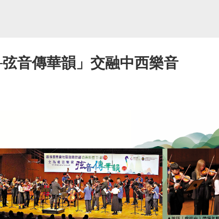
─弦音傳華韻」交融中西樂音