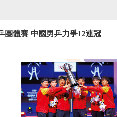
乒團體賽 中國男乒力爭12連冠