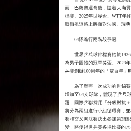
而，巴黎奧運會後，隨着大滿貫
標賽、2025年世界盃、WTT
取衛冕道路上將面對法國、瑞典
64隊進行兩階段爭冠
世界乒乓球錦標賽始於1926
為男子團體的冠軍獎盃。2023
乒賽創辦100周年的「雙百年
為了舉辦一次成功的世錦賽團
增加至64支球隊，體現了乒乓
題，國際乒聯採用「分級對抗＋
將分為兩組進行小組循環賽，並
賽和交叉淘汰賽決出參加第2階段
變，將使得世乒賽各場比賽的水