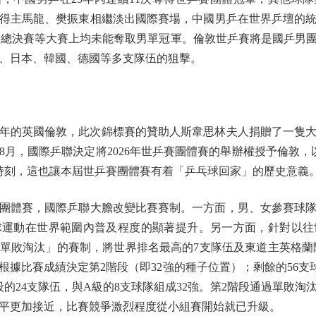
得主馬龍、樊振東相繼淡出國際賽場，中國男乒在世界乒壇的統治
年終總決賽等大賽上均未能奪取男單冠軍。倫敦世乒賽將是國乒男
、日本、韓國、德國等多支隊伍的狙擊。
年的英國倫敦，此次錦標賽的贊助人斯韋思林夫人捐贈了一隻
年8月，國際乒聯決定將2026年世乒賽團體賽的舉辦權授予倫敦，
」時刻，這也讓本屆世乒賽團體賽有着「乒乓球回家」的歷史意義
體賽，國際乒聯大膽改變比賽賽制。一方面，男、女參賽球隊均
球運動在世界範圍內普及程度的顯著提升。另一方面，針對以
單敗淘汰」的賽制，將世界排名最高的7支隊伍及東道主英格蘭
根據比賽成績決定第2階段（即32強的種子位置）；剩餘的56支
的24支隊伍，與A級的8支球隊組成32強。第2階段通過單敗
平更加接近，比賽競爭激烈程度從小組賽開始就已升級。