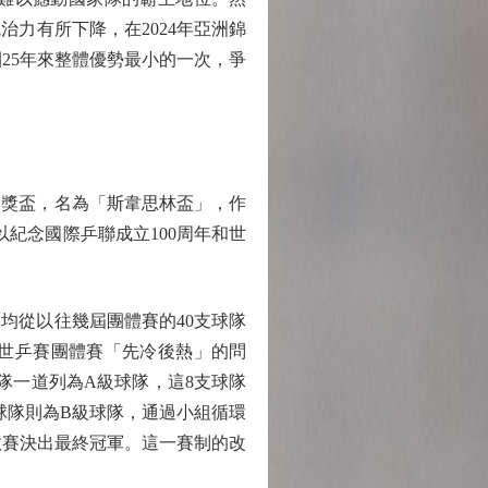
力有所下降，在2024年亞洲錦
團25年來整體優勢最小的一次，爭
大獎盃，名為「斯韋思林盃」，作
以紀念國際乒聯成立100周年和世
。
從以往幾屆團體賽的40支球隊
往世乒賽團體賽「先冷後熱」的問
隊一道列為A級球隊，這8支球隊
球隊則為B級球隊，通過小組循環
淘汰賽決出最終冠軍。這一賽制的改