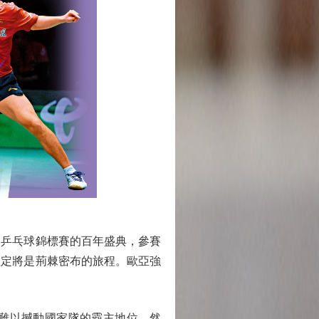
界乒乓球錦標賽的百年盛典，參賽
注定將是荊棘密布的旅程。歐亞強
隊難以撼動國家隊的霸主地位。然