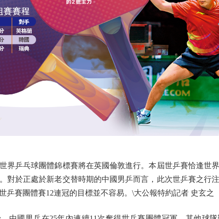
26年世界乒乓球團體錦標賽將在英國倫敦進行。本屆世乒賽恰逢世
。對於正處於新老交替時期的中國男乒而言，此次世乒賽之行
乒賽團體賽12連冠的目標並不容易。\大公報特約記者 史玄之
，中國男乒在25年內連續11次奪得世乒賽團體冠軍，其他球