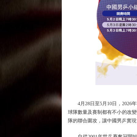
4月28日至5月10日，20
球隊數量及賽制都有不小的改變
隊的聯合圍攻，讓中國男乒實現世
自從2001年世乒賽奪冠開始