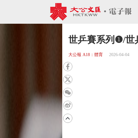
世乒賽系列❶/世
大公報 A18：體育
2026-04-04