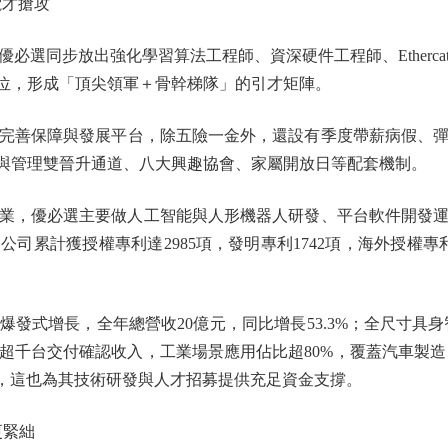
才搶攻
選同步放出強化學習算法工程師、資深硬件工程師、Etherca
崗位，形成「頂尖領軍＋骨幹梯隊」的引才矩陣。
善保障與發展平台，除五險一金外，還設有季度帶薪病假、彈
專業與管理雙晉升通道、八大興趣協會、家屬開放日等配套機制。
業，優必選主要做人工智能與人形機器人研發、平台軟件開發運用及
司累計獲授權專利達2985項，發明專利1742項，海外授權專
式增長，全年總營收20億元，同比增長53.3%；全尺寸具身智
年超千台交付確認收入，工業場景應用佔比超80%，覆蓋汽車製
元，這也為其技術研發與人才招募提供充足資金支撐。
更緊絀