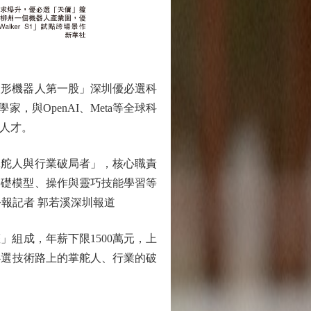
人形機器人第一股」深圳優必選科
與OpenAI、Meta等全球科
人才。
舵人與行業破局者」，核心職責
基礎模型、操作與靈巧技能學習等
報記者 郭若溪深圳報道
組成，年薪下限1500萬元，上
優必選技術路上的掌舵人、行業的破