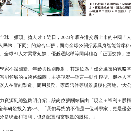
「獵頭」搶人才！近日，2023年底在港交所上市的中國「
（人民幣，下同）的綜合年薪，面向全球公開招募具身智能首席科學家，
。全球AI人才異常短缺，優必選此舉等同與硅谷「正面交鋒」搶
家不設國籍、年齡與性別限制，其定位為「優必選技術戰略掌
智能領域的技術路線圖，主導視覺—語言—動作模型、機器人
器人在智能製造、商用服務、家庭陪伴等場景規模化落地。\大公
源副總監劉明介紹，該崗位薪酬結構由「現金＋福利＋股權」
25年全年研發投入的8%。「我們尋找的不僅是一位科學家，更是
分是現金和福利，也會配置相當數量的股權。」