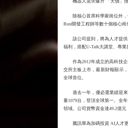
機器人需求爆升 「天價」攬
除核心首席科學家崗位外，優必
Rust開發工程師等數十個核心
該公司提到，將為人才提供完
福利，搭配U-Talk大講堂、
作為2012年成立的高科技企
交所主板上市，最新財報顯示，公
全球首位。
過去一年，優必選業績迎來爆發
量1079台，登頂全球第一。全
領域。公司貨幣資金達49.2億
騰訊華為加碼投資 AI人才