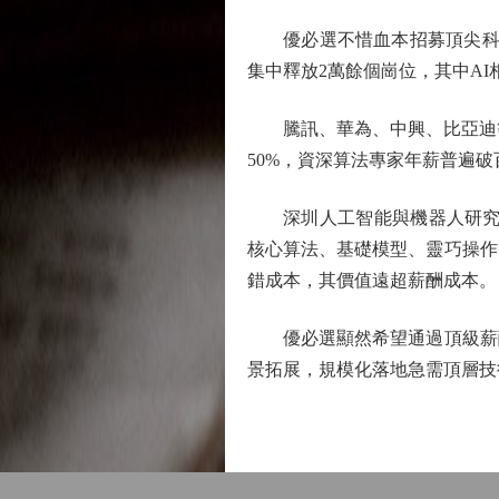
優必選不惜血本招募頂尖科學
集中釋放2萬餘個崗位，其中AI相
騰訊、華為、中興、比亞迪等巨
50%，資深算法專家年薪普遍破
深圳人工智能與機器人研究院
核心算法、基礎模型、靈巧操作
錯成本，其價值遠超薪酬成本。
優必選顯然希望通過頂級薪酬
景拓展，規模化落地急需頂層技