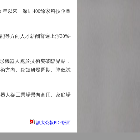
以來，深圳400餘家科技企業
等方向人才薪酬普遍上浮30%-
形機器人處於技術突破臨界點，
技術方向、縮短研發周期、降低試
器人從工業場景向商用、家庭場
讀大公報PDF版面