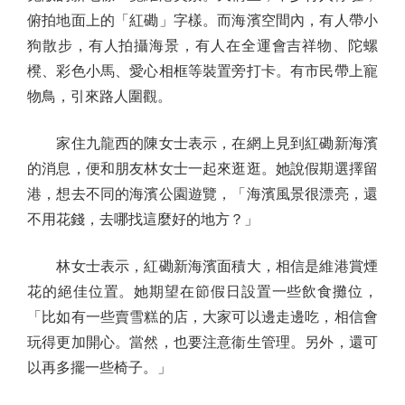
俯拍地面上的「紅磡」字樣。而海濱空間內，有人帶小
狗散步，有人拍攝海景，有人在全運會吉祥物、陀螺
櫈、彩色小馬、愛心相框等裝置旁打卡。有市民帶上寵
物鳥，引來路人圍觀。
家住九龍西的陳女士表示，在網上見到紅磡新海濱
的消息，便和朋友林女士一起來逛逛。她說假期選擇留
港，想去不同的海濱公園遊覽，「海濱風景很漂亮，還
不用花錢，去哪找這麼好的地方？」
林女士表示，紅磡新海濱面積大，相信是維港賞煙
花的絕佳位置。她期望在節假日設置一些飲食攤位，
「比如有一些賣雪糕的店，大家可以邊走邊吃，相信會
玩得更加開心。當然，也要注意衞生管理。另外，還可
以再多擺一些椅子。」