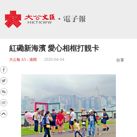
紅磡新海濱 愛心相框打靚卡
2026-04-04
大公報 A5：港聞
分享