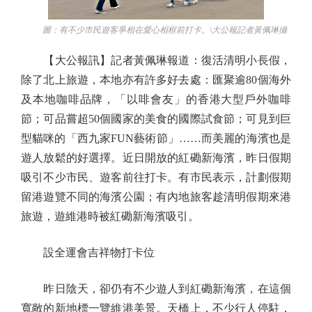
圖：有不少市民遊客爭相在愛心相框前打卡。\大公報記者黃佩琳攝
【大公報訊】記者黃佩琳報道：復活清明小長假，
除了北上旅遊，本地亦有許多好去處：匯聚逾80個海外
及本地咖啡品牌，「以啡會友」的香港大型戶外咖啡
節；可品嘗超50個國家的美食的國際試食節；可見到巨
型貓咪的「西九家FUN藝術節」……而美麗的海濱也是
遊人放鬆的好選擇。近日開放的紅磡新海濱，昨日假期
吸引不少市民、遊客前往打卡。有市民表示，計劃假期
留港遊覽不同的海濱公園；有內地旅客趁清明假期來港
旅遊，遊維港時被紅磡新海濱吸引。
設全運會吉祥物打卡位
昨日陰天，卻仍有不少遊人到紅磡新海濱，在這個
寬敞的新地標一覽維港美景。天橋上，不少行人停駐，