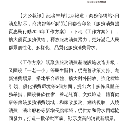
【大公報訊】記者朱燁北京報道：商務部網站3日
消息顯示，商務部等9部門近日聯合印發《服務消費提
質惠民行動2026年工作方案》（下稱《工作方案》），
擴大優質服務供給，釋放服務消費潛力，更好滿足人民
群眾個性化、多樣化、品質化服務消費需求。
《工作方案》既聚焦服務消費基礎設施改造升級，
又圍繞「一老一小」等民生關切，從完善政策支持、創
新消費場景、搭建平台載體、擴大對外開放、強化標準
引領、優化消費環境等6個方面，提出六十多條具體任
務舉措，圍繞餐飲住宿、養老託育、文娛旅遊、體育健
康等傳統服務消費領域，和家政服務、網絡視聽、入境
消費、演出服務等新增長點領域，從供給和需求兩端協
同發力，打造一批帶動面廣、顯示度高的消費新場景。