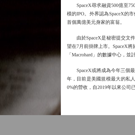
SpaceX尋求融資500億至
模的IPO。外界認為Space
首個萬億美元身家的富翁。
由於SpaceX是秘密提交文
望在7月前掛牌上市。SpaceX
「Macrohard」的數據中心
SpaceX或將成為今年三個最大型I
年，目前是美國規模最大的私人航
0%的營收，自2019年以來公司