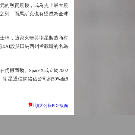
億美元的融資規模，成為史上最大規
公司之列，而馬斯克也有望成為全球
人士稱，這家火箭與衛星製造商有
參觀xAI設於田納西州孟菲斯的名為
在伺機而動。SpaceX成立於2002
」衛星通信網絡佔公司約50%至8
讀大公報PDF版面