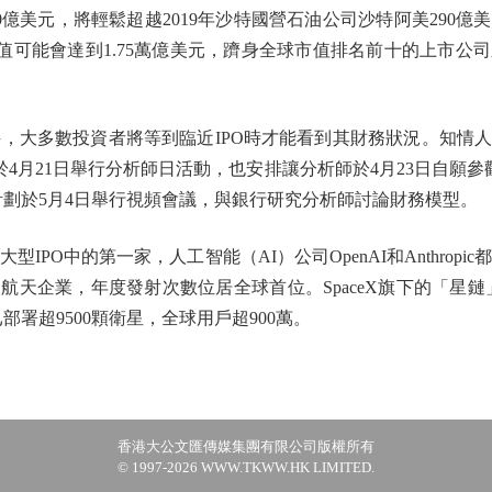
750億美元，將輕鬆超越2019年沙特國營石油公司沙特阿美290
X的市值可能會達到1.75萬億美元，躋身全球市值排名前十的上市
件，大多數投資者將等到臨近IPO時才能看到其財務狀況。知情
將於4月21日舉行分析師日活動，也安排讓分析師於4月23日自願
，並計劃於5月4日舉行視頻會議，與銀行研究分析師討論財務模型。
PO中的第一家，人工智能（AI）公司OpenAI和Anthropic都
天企業，年度發射次數位居全球首位。SpaceX旗下的「星鏈
已部署超9500顆衛星，全球用戶超900萬。
香港大公文匯傳媒集團有限公司版權所有
© 1997-2026 WWW.TKWW.HK LIMITED.