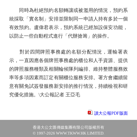
同時為杜絕預約名額轉讓或被濫用的情況，預約系
統採取「實名制」安排並限制同一申請人持有多於一個
有效預約。盧偉君表示，預約系統已經加設保安功能，
以防止一些自動程式進行「代辦搶籌」的操作。
對於四間牌照事務處的名額分配情況，運輸署表
示，一直因應各個牌照事務處的櫃位和人手資源、提供
的牌照服務種類及相關輪候隊列編排、維持整體服務效
率等多項因素而訂定有關櫃位服務安排。署方會繼續留
意有關免試簽發服務新安排的推行情況，持續檢視和研
究優化措施。\大公報記者 王亞毛
讀大公報PDF版面
香港大公文匯傳媒集團有限公司版權所有
© 1997-2026 WWW.TKWW.HK LIMITED.