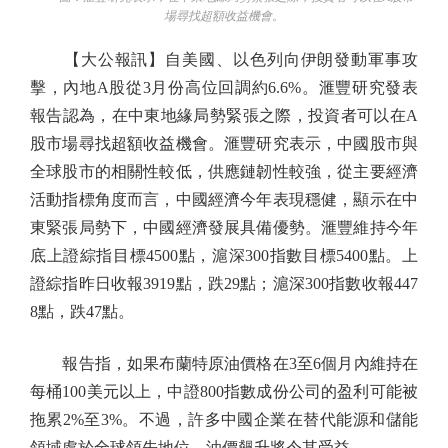
場尋找超額收益機會。
【大公報訊】自美國、以色列向伊朗發動軍事攻
擊，內地A股從3月份高位回調約6.6%。滙豐研究發表
報告認為，在中東地緣局勢緊張之際，投資者可以在A
股市場尋找超額收益機會。滙豐研究表示，中國股市與
全球股市的相關性較低，供應鏈韌性較強，從主要經濟
活動指標角度而言，中國經濟今年表現穩健，顯示在中
東緊張局勢下，中國經濟發展具備優勢。滙豐維持今年
底上證綜指目標4500點，滬深300指數目標5400點。上
證綜指昨日收報3919點，跌29點；滬深300指數收報447
8點，跌47點。
報告指，如果布蘭特原油價格在3至6個月內維持在
每桶100美元以上，中證800指數成份公司的盈利可能被
拖累2%至3%。不過，許多中國企業在替代能源和儲能
領域處於全球領先地位，油價飆升將令其受益。