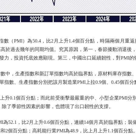
（PMI）為50.4，比2月上升1.4個百分點，時隔兩個月重
漲幅高於過去幾年的同期均值。究其原因，第一，春節擾動消退後
發力，投資托底效應顯現。第三，中國出口延續韌性，對PMI的
數中，生產指數和新訂單指數均高於臨界點，原材料庫存指數
指數、生產指數分別把該月製造業PMI上拉0.9個、0.45個百分
上升0.1個百分點；而此前受衝擊最嚴重的中、小型企業PMI分別
原因，除了季節性因素的影響，也體現了出口韌性的支撐。
52.1，比2月上升0.6個百分點，連續14個月高於臨界點；裝
.7個和2個百分點；高耗能行業PMI為48.9，比上月上升1.1個百分點