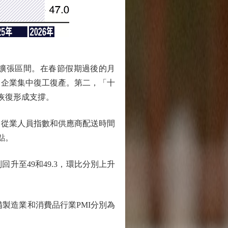
返擴張區間。在春節假期過後的月
，企業集中復工復產。第二，「十
恢復形成支撐。
、從業人員指數和供應商配送時間
點。
回升至49和49.3，環比分別上升
備製造業和消費品行業PMI分別為
。