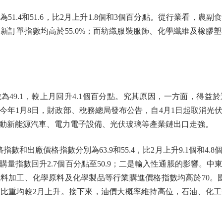
.4和51.6，比2月上升1.8個和3個百分點。從行業看，農
新訂單指數均高於55.0%；而紡織服裝服飾、化學纖維及橡膠
9.1，較上月回升4.1個百分點。究其原因，一方面，得益
今年1月8日，財政部、稅務總局發布公告，自4月1日起取消光
動新能源汽車、電力電子設備、光伏玻璃等產業鏈出口走強。
和出廠價格指數分別為63.9和55.4，比2月上升9.1個和4.
量指數回升2.7個百分點至50.9；二是輸入性通脹的影響。
料加工、化學原料及化學製品等行業購進價格指數均高於70。
比重均較2月上升。接下來，油價大概率維持高位，石油、化