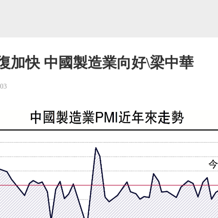
復加快 中國製造業向好\梁中華
-03