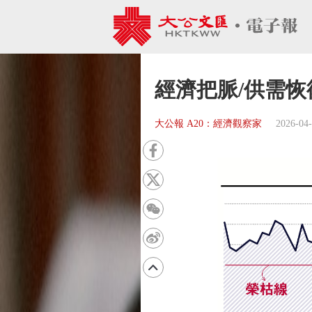
經濟把脈/供需恢
大公報 A20：經濟觀察家
2026-04