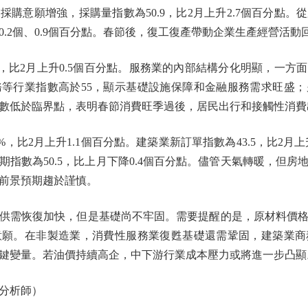
意願增強，採購量指數為50.9，比2月上升2.7個百分點。
月上升0.2個、0.9個百分點。春節後，復工復產帶動企業生產經營
，比2月上升0.5個百分點。服務業的內部結構分化明顯，一方
等行業指數高於55，顯示基礎設施保障和金融服務需求旺盛
數低於臨界點，表明春節消費旺季過後，居民出行和接觸性消費
，比2月上升1.1個百分點。建築業新訂單指數為43.5，比2月上
指數為50.5，比上月下降0.4個百分點。儘管天氣轉暖，但
前景預期趨於謹慎。
需恢復加快，但是基礎尚不牢固。需要提醒的是，原材料價格
意願。在非製造業，消費性服務業復甦基礎還需鞏固，建築業商
鍵變量。若油價持續高企，中下游行業成本壓力或將進一步凸顯
分析師）