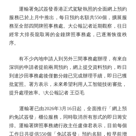
運輸署免試簽發香港正式駕駛執照的全面網上預約
服務已於上月中推出，每日預約名額共550個，擴展服
務至全部四間牌照事務處。大公報記者近期觀察，往日
經常大排長龍取籌的金鐘牌照事務處，已逐漸恢復秩
序。
有不少內地申請人到另外三間事務處辦理，有來自
深圳的申請者提前兩周預約，網上提交資料預約，昨日
到達沙田事務處後僅數分鐘已完成辦理手續，即日已獲
批駕照。署方表示，未來希望利用人工智能技術審批，
提升處理效率。\大公報記者 王亞毛
運輸署已由2026年3月16日起，全面推行「網上預
約免試簽發」櫃位服務，同時取消所有形式的即日籌安
排。運輸署牌照事務總行政主任盧偉君表示，目前每個
工作日共提供550個「免試簽發」預約名額，較早前增