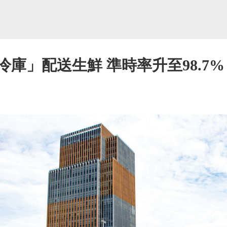
冷庫」配送生鮮 準時率升至98.7%