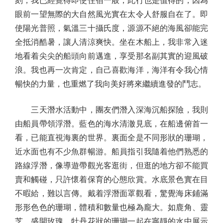
刻，我已經覺得即使住宿一般，此行也是值得的，因為
眼前一望無際的大自然風光實在太令人舒服自在了。即
使陽光普照，氣溫三十攝氏度，源源不絕的海風卻能完
全抵消酷暑，讓人清涼爽快。坐在木船上，我非常入迷
地看着尖尖的船頭向前邁進，享受那名副其實的迎風破
浪。我也再一次肯定，自己喜歡海洋，海洋有令我心情
暢快的力量，也重燃了我向美好將來繼續進發的鬥志。
三天潛水活動中，團友們潛入深海沉船探險，我則
由船員帶領浮潛。藍色的海水清澈見底，在船邊俯首一
看，已能直視海裏的世界。裏面全是不同形狀的珊瑚，
近水面也有不少魚群暢游。船員指引我隨着他們熟悉的
路線浮潛，像導遊帶觀光客逛街，但逛的地方卻不能買
賣和觸碰，只許懷着保育的心態欣賞。水底景色實在目
不暇給，難以言傳。戴着浮潛面罩觀看，驚覺海床鋪滿
形形色色的珊瑚，體積和數量也極為龐大。如鹿角、靈
芝、盛開玫瑰、牡丹花狀的珊瑚一起在寧靜的水中展示