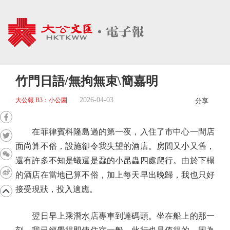
竹門日語/無拘無束\簡嘉明
2026-04-03
大公報 B3：小公園
分享
在菲律賓科隆島過的第一夜，入住了市中心一間店
面尚算不俗，設施卻令我失望的酒店。房間又小又舊，
還有許多不知是蟻還是蝨的小昆蟲四處爬行。由於下榻
的酒店在當地已算不俗，加上每天早出晚歸，我也只好
接受現狀，投入適應。
翌日早上乘潛水店專車到達碼頭。坐在船上的那一