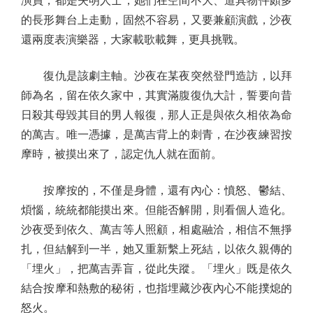
演員，都是失明人士，她們在空間不大、道具物件頗多
的長形舞台上走動，固然不容易，又要兼顧演戲，沙夜
還兩度表演樂器，大家載歌載舞，更具挑戰。
復仇是該劇主軸。沙夜在某夜突然登門造訪，以拜
師為名，留在依久家中，其實滿腹復仇大計，誓要向昔
日殺其母毀其目的男人報復，那人正是與依久相依為命
的萬吉。唯一憑據，是萬吉背上的刺青，在沙夜練習按
摩時，被摸出來了，認定仇人就在面前。
按摩按的，不僅是身體，還有內心：憤怒、鬱結、
煩惱，統統都能摸出來。但能否解開，則看個人造化。
沙夜受到依久、萬吉等人照顧，相處融洽，相信不無掙
扎，但結解到一半，她又重新繫上死結，以依久親傳的
「埋火」，把萬吉弄盲，從此失蹤。「埋火」既是依久
結合按摩和熱敷的秘術，也指埋藏沙夜內心不能撲熄的
怒火。