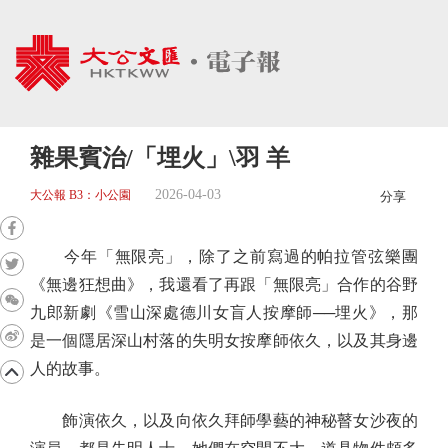
雜果賓治/「埋火」\羽 羊
2026-04-03
大公報 B3：小公園
分享
今年「無限亮」，除了之前寫過的帕拉管弦樂團
《無邊狂想曲》，我還看了再跟「無限亮」合作的谷野
九郎新劇《雪山深處德川女盲人按摩師──埋火》，那
是一個隱居深山村落的失明女按摩師依久，以及其身邊
人的故事。
飾演依久，以及向依久拜師學藝的神秘瞽女沙夜的