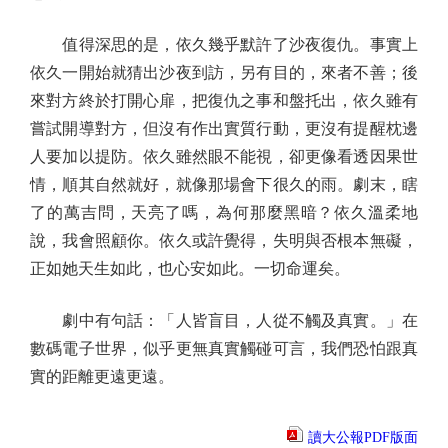
值得深思的是，依久幾乎默許了沙夜復仇。事實上
依久一開始就猜出沙夜到訪，另有目的，來者不善；後
來對方終於打開心扉，把復仇之事和盤托出，依久雖有
嘗試開導對方，但沒有作出實質行動，更沒有提醒枕邊
人要加以提防。依久雖然眼不能視，卻更像看透因果世
情，順其自然就好，就像那場會下很久的雨。劇末，瞎
了的萬吉問，天亮了嗎，為何那麼黑暗？依久溫柔地
說，我會照顧你。依久或許覺得，失明與否根本無礙，
正如她天生如此，也心安如此。一切命運矣。
劇中有句話：「人皆盲目，人從不觸及真實。」在
數碼電子世界，似乎更無真實觸碰可言，我們恐怕跟真
實的距離更遠更遠。
讀大公報PDF版面