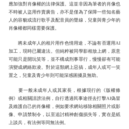
應加強對肖像權的法律保護。這並非因為筆者的肖像也
不時被人盜用作賣廣告，亦不是僅為了保障一些知名藝
人的容貌或流行歌手及配音員的聲線，兒童與青少年的
肖像權都同樣需要保護。
將未成年人的相片用作色情用途，不論有否運用AI
加工，現時已屬違法。但純粹被同學影相放上網，原意
可能只是開玩笑等，並不構成刑事罪行，慢慢卻有可能
演變成網絡欺凌。對於這類網上惡搞，成年人或可一笑
置之，兒童及青少年則可能深感困擾及無助。
要一般未成年人或其家長，根據現行的《版權條
例》或相關誹謗法例，自行透過民事途徑去打擊AI偽冒
及維護自己的肖像權，例如要求網站移除相關照片或影
像、申請禁制令，以至追討精神創傷損失等，實在是紙
上談兵，有法例等同無法例。