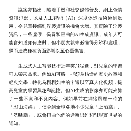
議案亦指出，隨着手機和社交媒體普及、網上色情
資訊氾濫，以及人工智能（AI）深度偽造技術遭到濫
用，令兒童接觸到淫褻資訊的機會大增。其實除了淫褻
資訊，一些虛假、偽冒和歪曲的AI生成資訊，成年人可
能會知道如何應對，但小朋友就未必懂得分辨和處理，
繼而造成種種負面影響以至心靈傷害。
生成式人工智能技術近年突飛猛進，對兒童的學習
可以帶來益處。例如AI可將一些頗為枯燥的歷史故事和
經典文學，轉化為栩栩如生的卡通以至真人化視頻，提
高兒童的學習興趣和記憶。但AI生成的影像亦可能夾雜
了一些不實和不良內容。例如早前在網絡風靡一時的
「AI山海經」，便令到全球各地不少兒童「上晒癮」、
「洗晒腦」，或會扭曲他們的邏輯思維和對現實世界的
認知。