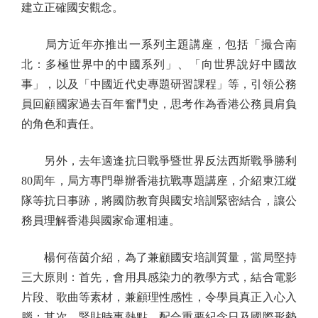
建立正確國安觀念。
局方近年亦推出一系列主題講座，包括「撮合南
北：多極世界中的中國系列」、「向世界說好中國故
事」，以及「中國近代史專題研習課程」等，引領公務
員回顧國家過去百年奮鬥史，思考作為香港公務員肩負
的角色和責任。
另外，去年適逢抗日戰爭暨世界反法西斯戰爭勝利
80周年，局方專門舉辦香港抗戰專題講座，介紹東江縱
隊等抗日事跡，將國防教育與國安培訓緊密結合，讓公
務員理解香港與國家命運相連。
楊何蓓茵介紹，為了兼顧國安培訓質量，當局堅持
三大原則：首先，會用具感染力的教學方式，結合電影
片段、歌曲等素材，兼顧理性感性，令學員真正入心入
腦；其次，緊貼時事熱點，配合重要紀念日及國際形勢