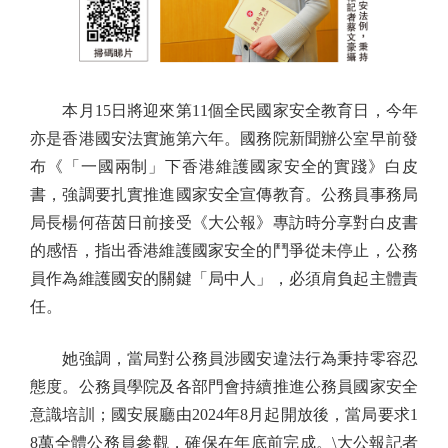
本月15日將迎來第11個全民國家安全教育日，今年
亦是香港國安法實施第六年。國務院新聞辦公室早前發
布《「一國兩制」下香港維護國家安全的實踐》白皮
書，強調要扎實推進國家安全宣傳教育。公務員事務局
局長楊何蓓茵日前接受《大公報》專訪時分享對白皮書
的感悟，指出香港維護國家安全的鬥爭從未停止，公務
員作為維護國安的關鍵「局中人」，必須肩負起主體責
任。
她強調，當局對公務員涉國安違法行為秉持零容忍
態度。公務員學院及各部門會持續推進公務員國家安全
意識培訓；國安展廳由2024年8月起開放後，當局要求1
8萬全體公務員參觀，確保在年底前完成。\大公報記者