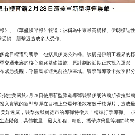
》、《華盛頓郵報》報道：被稱為中東最高橋樑、伊朗標誌性
擊受損。襲擊還造成多人受傷。
處目標遭到襲擊，包括貝伊克公路橋。該橋是伊朗工程界的標
季交通走廊的核心道路基礎設施，原計劃於近期正式投入運營
布緊急提醒，呼籲民眾避免前往該區域。襲擊還導致卡拉季部
控美國於2月28日使用新型彈道導彈襲擊伊朗法爾斯省拉默爾
投入實戰的新型導彈在目標上空爆炸後散布數千枚彈片，造成
美媒透露，襲擊拉默爾德市的導彈特徵與「精準打擊導彈」（P
生產階段，具體數量、最大射程、精度、攜帶炸藥量等細節均未