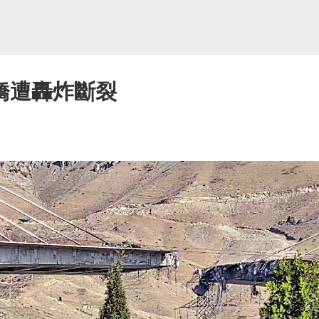
橋遭轟炸斷裂