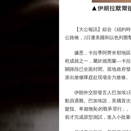
【大公報訊】綜合《紐約時報
公路橋，2日遭美國和以色列襲
據悉，卡拉季阿齊米耶地區多
程成就之一，屬於德黑蘭—卡拉
關路段已全面封閉。當地政府發
派出搶修隊趕赴現場全力搶修。
伊朗外交部發言人巴加埃2日指
動員遇難。巴加埃說，美國首次
髮指、卑鄙無恥的戰爭罪行」。
前才完成原型測試，進入小批量