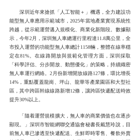
深圳近年來搶抓「人工智能＋」機遇，全力建設功
能型無人車應用示範城市，2025年當地產業實現系統性
跨越，從示範運營邁入規模化、商業化新階段。數據顯
示，今年2月，深圳無人車總運行里程達11.8萬公里，全
市投入運營的功能型無人車總計1158輛，整體在線率穩
定在81%。在線路開放與規範化管理方面，深圳採取
「科學評估、分步開放、動態優化」的策略，持續織密
無人車運行網絡。2月份新增開放線路127條，環比增長
14%，重點覆蓋龍崗、坪山、龍華等產業園區和大型社
區，其中跨區幹線線路新增12條，讓跨區快遞配送時效
提升30%以上。
「隨着運營規模擴大，無人車的商業價值也在逐步
顯現。」深圳市智能網聯交通協會秘書長戴慧玲說，目
前無人車已滲透至快遞配送、生鮮即時零售、餐飲外賣