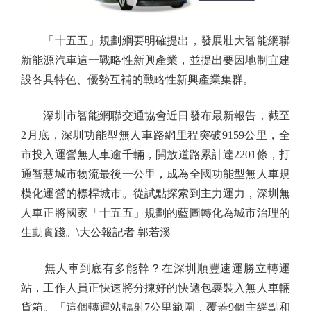
「十五五」規劃綱要明確提出，發展壯大智能網聯
新能源汽車這一戰略性新興產業，並提出要因地制宜建
設各具特色、優勢互補的戰略性新興產業集群。
深圳市智能網聯交通協會近日發布最新報告，截至
2月底，深圳功能型無人車路網里程突破9159公里，全
市投入運營無人車逾千輛，開放道路累計達2201條，打
通智慧城市物流最後一公里，成為全國功能型無人車規
模化運營的標桿城市。從試點探索到主力運力，深圳無
人車正將國家「十五五」規劃的藍圖轉化為城市治理的
生動實踐。\大公報記者 郭若溪
無人車到底有多能幹？在深圳順豐速運勝立轉運
站，工作人員正快速將分揀好的快遞包裹裝入無人車輛
貨箱。「這個轉運站輻射7公里範圍，覆蓋9個主網點和