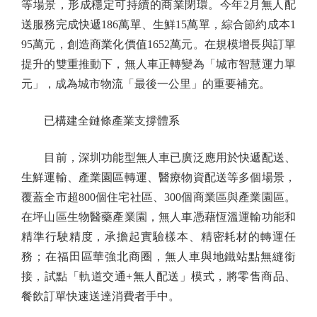
等場景，形成穩定可持續的商業閉環。今年2月無人配
送服務完成快遞186萬單、生鮮15萬單，綜合節約成本1
95萬元，創造商業化價值1652萬元。在規模增長與訂單
提升的雙重推動下，無人車正轉變為「城市智慧運力單
元」，成為城市物流「最後一公里」的重要補充。
已構建全鏈條產業支撐體系
目前，深圳功能型無人車已廣泛應用於快遞配送、
生鮮運輸、產業園區轉運、醫療物資配送等多個場景，
覆蓋全市超800個住宅社區、300個商業區與產業園區。
在坪山區生物醫藥產業園，無人車憑藉恆溫運輸功能和
精準行駛精度，承擔起實驗樣本、精密耗材的轉運任
務；在福田區華強北商圈，無人車與地鐵站點無縫銜
接，試點「軌道交通+無人配送」模式，將零售商品、
餐飲訂單快速送達消費者手中。