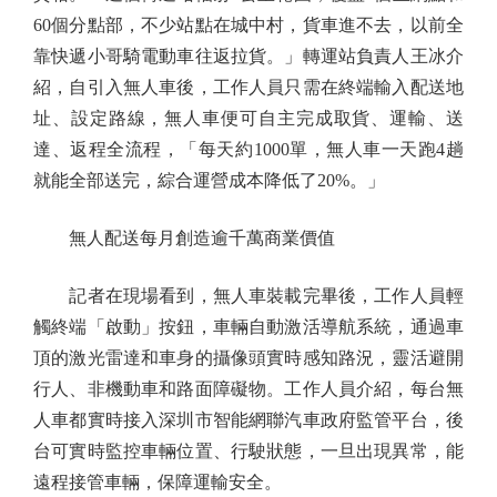
60個分點部，不少站點在城中村，貨車進不去，以前全
靠快遞小哥騎電動車往返拉貨。」轉運站負責人王冰介
紹，自引入無人車後，工作人員只需在終端輸入配送地
址、設定路線，無人車便可自主完成取貨、運輸、送
達、返程全流程，「每天約1000單，無人車一天跑4趟
就能全部送完，綜合運營成本降低了20%。」
無人配送每月創造逾千萬商業價值
記者在現場看到，無人車裝載完畢後，工作人員輕
觸終端「啟動」按鈕，車輛自動激活導航系統，通過車
頂的激光雷達和車身的攝像頭實時感知路況，靈活避開
行人、非機動車和路面障礙物。工作人員介紹，每台無
人車都實時接入深圳市智能網聯汽車政府監管平台，後
台可實時監控車輛位置、行駛狀態，一旦出現異常，能
遠程接管車輛，保障運輸安全。