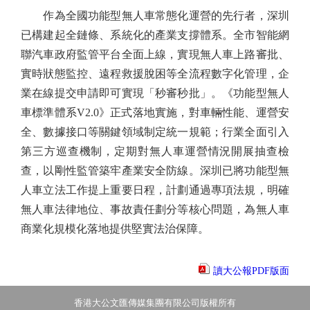
作為全國功能型無人車常態化運營的先行者，深圳
已構建起全鏈條、系統化的產業支撐體系。全市智能網
聯汽車政府監管平台全面上線，實現無人車上路審批、
實時狀態監控、遠程救援脫困等全流程數字化管理，企
業在線提交申請即可實現「秒審秒批」。《功能型無人
車標準體系V2.0》正式落地實施，對車輛性能、運營安
全、數據接口等關鍵領域制定統一規範；行業全面引入
第三方巡查機制，定期對無人車運營情況開展抽查檢
查，以剛性監管築牢產業安全防線。深圳已將功能型無
人車立法工作提上重要日程，計劃通過專項法規，明確
無人車法律地位、事故責任劃分等核心問題，為無人車
商業化規模化落地提供堅實法治保障。
讀大公報PDF版面
香港大公文匯傳媒集團有限公司版權所有