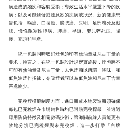
病造成的殘疾和容貌受損；導致生活水平嚴重下降的疾
病；以及可能觸發戒煙意欲的疾病或狀況。新的健康忠
告包括：喉癌、口咽癌、膀胱癌、失明、足部壞死及截
肢、慢性阻塞性肺病、肺癌、早逝、嬰兒猝死症、陽
痿、禿頭和早產。
統一包裝同時取消煙包須印有焦油量及尼古丁量的
要求，換言之，在統一包裝設計規定實施後，煙包將不
可印有焦油量及尼古丁量，以免煙商以所謂「淡味」和
低焦油煙作招徠，令吸煙者誤以為低焦油和尼古丁含量
害處較少。
完稅煙標籤制度方面，進口商或本地製造商須確保
每包已完稅煙在市場銷售時均已附貼完稅標籤，並透過
應用防偽特徵及相關數碼技術，讓海關前線人員能更有
效地分辨已完稅煙與未完稅煙，進一步打擊「白牌