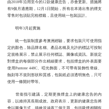
由2018年沿用至今的12款健康忠告，亦會更新。措施將
有9個月適應期，12月1日開始，所有在本港出售的煙支
零售封包須貼完稅標籤，且使用統一包裝設計。
明年3月起實施
統一包裝制度參考澳洲經驗，要求包裝只可使用指
定的顏色，除品牌名稱、產品名稱及允許的標誌可按制
定規格展示，禁止展示任何標誌、圖像或資訊。新規定
對煙盒的每個部分作出精細要求，包括煙盒的外表面要
使用Pantone 448C、啞光飾面，不可帶有裝飾性脊線、
蝕刻等不規則形狀和質感，包裝紙必須透明無色，只可
使用一條開封帶等。
世衞指引建議，定期更換煙盒上的健康忠告的內
容，以維持其長期成效。政府表示，更新的健康忠告將
會以圖像方式，描繪並涵蓋三個主題，包括吸煙相關疾