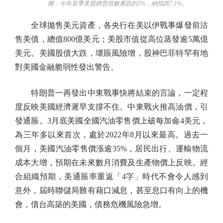
圖：今年首季美股標普指數累跌約5%，納指跌7.1%。
全球拋售美元資產，各央行在美以伊戰事爆發前沽
售美債，總值800億美元；美股市值從高位蒸發逾5萬億
美元。美國股債大跌，壞賬風險增，股神巴菲特罕有地
對美國金融脆弱性發出警告。
特朗普一再發出中東戰事快將結束的言論，一定程
度反映美國經濟遲早支撐不住。中東戰火推高油價，引
發通脹。3月底美國全國汽油零售價上破每加侖4美元，
為三年多以來首次，處於2022年8月以來最高。過去一
個月，美國汽油零售價漲逾35%，居民出行、運輸物流
成本大增，預期在未來數月消費及生產物價上反映。經
合組織預期，美通脹率重返「4字」時代不會令人感到
意外，屆時聯儲局難有藉口減息，甚至息口有向上的機
會，債台高築的美國，債務危機風險急增。