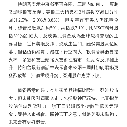
特朗普表示中東戰事可在兩、三周內結束，一度刺
激環球股市反彈，美股三大指數在3月最後交易日分別
回升2.5%、2.9%及3.83%，但今年首季美股仍跑輸全
球，標普指數累跌約5%，納指跌7.1%，比MSCI環球股
指3%的跌幅大，反映美元資產成為全球減持套現的主
要目標。近日美股反彈，恐成逃生門。雖然美股高位回
落，但估值仍昂貴，潛在下行空間大，投資者無必要接
火棒。多隻科技巨頭陷入技術性熊市，短期有反彈難上
升。特朗普最新講話中表示會未來兩三周對伊朗發動更
猛烈攻擊，油價重現升勢，亞洲股市應聲下跌。
值得留意的是，今年來美股跌幅比歐洲、亞洲股市
大，但未能吸引買家入市，包括股神巴菲特。他直指美
股估值缺乏吸引力，旗下巴郡繼續坐擁數千億美元現
金，等待入市機會。股神言下之意，就是美股未跌夠，
未來會有更好機會。