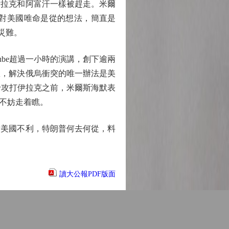
拉克和阿富汗一樣被趕走。米爾
對美國唯命是從的想法，簡直是
是災難。
be超過一小時的演講，創下逾兩
敗，解決俄烏衝突的唯一辦法是美
什攻打伊拉克之前，米爾斯海默表
不妨走着瞧。
美國不利，特朗普何去何從，料
讀大公報PDF版面