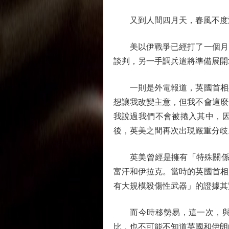
又到人間四月天，春風不度
美以伊戰爭已經打了一個月，
談判，另一手調兵遣將準備展開
一則是外電報道，英國首相斯
想讓我改變主意，但我不會這麼
我說過我們不會被捲入其中，
後，英美之間再次出現嚴重分歧
英美曾經是擁有「特殊關係」
富汗和伊拉克。當時的英國首相
有大規模殺傷性武器」的證據其
而今時移勢易，這一次，與貝
比，也不可能不知道英國和伊朗