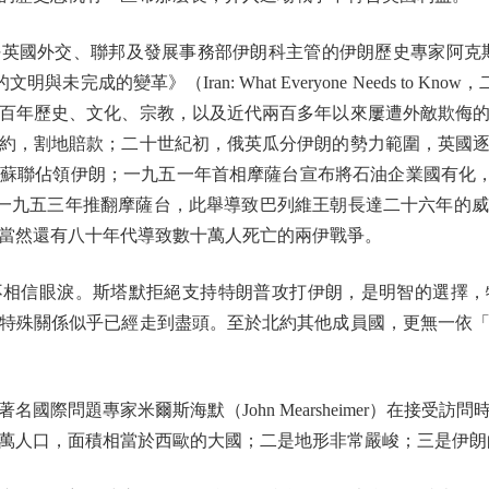
交、聯邦及發展事務部伊朗科主管的伊朗歷史專家阿克斯沃西（Mic
未完成的變革》（Iran: What Everyone Needs to K
百年歷史、文化、宗教，以及近代兩百多年以來屢遭外敵欺侮
約，割地賠款；二十世紀初，俄英瓜分伊朗的勢力範圍，英國
蘇聯佔領伊朗；一九五一年首相摩薩台宣布將石油企業國有化，
於一九五三年推翻摩薩台，此舉導致巴列維王朝長達二十六年的
當然還有八十年代導致數十萬人死亡的兩伊戰爭。
信眼淚。斯塔默拒絕支持特朗普攻打伊朗，是明智的選擇，
特殊關係似乎已經走到盡頭。至於北約其他成員國，更無一依
際問題專家米爾斯海默（John Mearsheimer）在接受訪
萬人口，面積相當於西歐的大國；二是地形非常嚴峻；三是伊朗