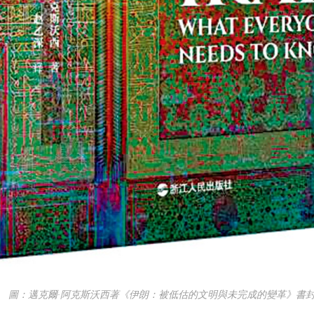
：邁克爾·阿克斯沃西著《伊朗：被低估的文明與未完成的變革》書