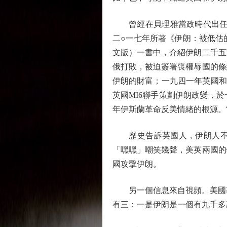
曾經在貝理雅當政時代出任英國外
二○一七年所著《伊朗：被低估的文明與
文版）一書中，介紹伊朗二千五
俄打敗，被迫簽署喪權辱國的條
伊朗的財富；一九四一年英國和
英國MI6聯手策劃伊朗政變，
年伊斯蘭革命反美情緒的根源。
歷史告訴英國人，伊朗人不相
「嘿嘿」嘲笑幾聲，美英兩國的
國攻擊伊朗。
另一個信息來自視頻。美國著名國
有三：一是伊朗是一個有九千多