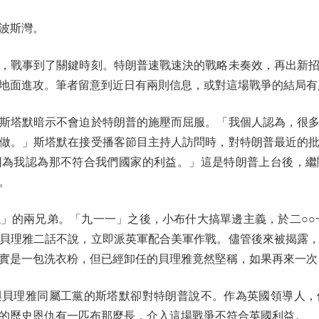
波斯灣。
戰事到了關鍵時刻。特朗普速戰速決的戰略未奏效，再出新招
地面進攻。筆者留意到近日有兩則信息，或對這場戰爭的結局有
塔默暗示不會迫於特朗普的施壓而屈服。「我個人認為，很多
做。」斯塔默在接受播客節目主持人訪問時，對特朗普最近的
因為我認為那不符合我們國家的利益。」這是特朗普上台後，繼
。
的兩兄弟。「九一一」之後，小布什大搞單邊主義，於二○○一
貝理雅二話不說，立即派英軍配合美軍作戰。儘管後來被揭露
實是一包洗衣粉，但已經卸任的貝理雅竟然堅稱，如果再來一次
理雅同屬工黨的斯塔默卻對特朗普說不。作為英國領導人，
的歷史恩仇有一匹布那麼長，介入這場戰爭不符合英國利益。