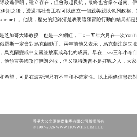
攻進伊朗，建立存在，但會激起反抗，最終也會像在越南、伊
進伊朗之後，透過搞社會工程可以建立一個親美親以色列政權、
in the extreme）。他說，歷史的紀錄清楚表明這類冒險行動的結局都
加哥大學教授，也是一名網紅，二○一五年六月在一次YouTu
俄羅斯一定會對烏克蘭動手。兩年前他又表示，烏克蘭注定失
，烏克蘭變成中立國並放棄成為北約成員。早在二○○三年小布
，他預言美國攻打伊朗必敗，但又說特朗普不是好戰之人，大家
希望，可是在波斯灣只有不幸和不確定性。以上兩條信息都對
香港大公文匯傳媒集團有限公司版權所有
© 1997-2026 WWW.TKWW.HK LIMITED.