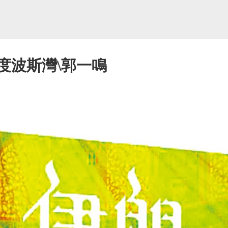
度波斯灣\郭一鳴