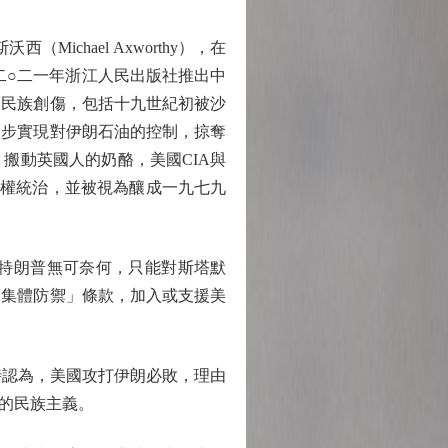
hael Axworthy），在
now，二○二一年浙江人民出版社推出中
的民族創傷，包括十九世紀初被沙
逐步實現對伊朗石油的控制，掠奪
搬動英國人的奶酪，美國CIA與
威權統治，並被視為釀成一九七九
特朗普無可奈何，只能對斯塔默
「集體防禦」條款，加入或支援美
問時認為，美國攻打伊朗必敗，理由
的民族主義。