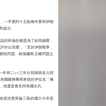
，一手開列十五點條件要和伊朗
所啟示。
說的和做的都是為了給我施壓，
批評作出回應，「至於伊朗戰爭，
關稅問題、格陵蘭島主權問題之
年和二○○三年分別揮師攻入阿
，美國國務卿用來指控伊拉克「擁
，他還是會支持美國出兵。
他很清楚英倫三島的國力今非昔