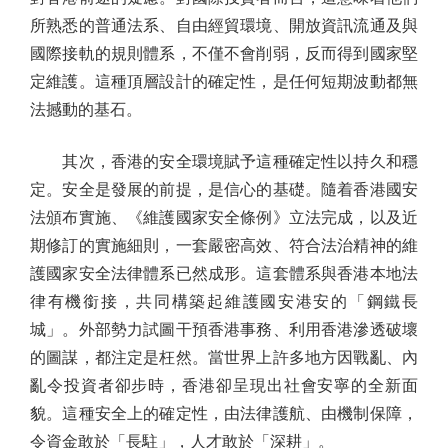
所熟悉的普通法系、自由經貿環境、開放資訊流通及與
國際接軌的規則體系，不僅不會削弱，反而得到國家堅
定維護。這種頂層設計的確定性，是任何短期波動都無
法撼動的基石。
其次，香港的安全環境賦予這種確定性以持久和穩
定。安全是發展的前提，是信心的基礎。隨着香港國安
法頒布實施、《維護國家安全條例》立法完成，以及近
期修訂的實施細則，一套嚴密高效、符合法治精神的維
護國家安全法律體系已然成形。這套體系與香港本地法
律有機銜接，共同構築起維護國安港安的「鋼鐵長
城」。外部勢力試圖干預香港事務、利用香港滲透破壞
的圖謀，都注定是枉然。當世界上許多地方因戰亂、內
亂令投資者卻步時，香港卻呈現出社會安寧的全新面
貌。這種安全上的確定性，由法律護航、由機制保障，
令資金敢於「長駐」，人才敢於「深耕」。