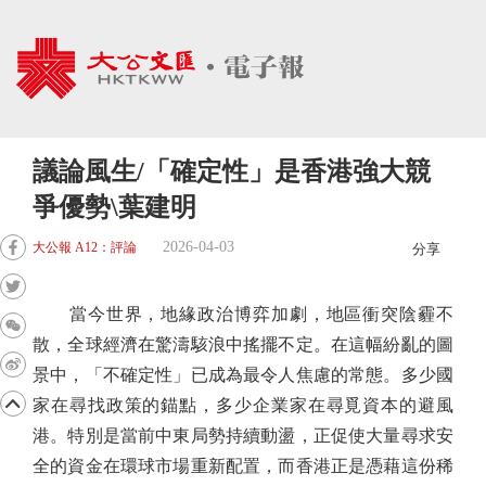
議論風生/「確定性」是香港強大競
爭優勢\葉建明
2026-04-03
大公報 A12：評論
分享
當今世界，地緣政治博弈加劇，地區衝突陰霾不
散，全球經濟在驚濤駭浪中搖擺不定。在這幅紛亂的圖
景中，「不確定性」已成為最令人焦慮的常態。多少國
家在尋找政策的錨點，多少企業家在尋覓資本的避風
港。特別是當前中東局勢持續動盪，正促使大量尋求安
全的資金在環球市場重新配置，而香港正是憑藉這份稀