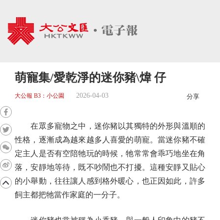
萌寵集/愛乾淨的迷你豬\煒 仔
2026-04-03
大公報 B3：小公園
分享
在眾多寵物之中，迷你豬以其獨特的外形與溫順的
性格，逐漸成為越來越多人喜愛的萌寵。當迷你豬不確
定主人是否有空陪牠玩的時候，牠常常會乖巧地坐在角
落，安靜地等待，既不吵鬧也不打擾。這種安靜又貼心
的小舉動，往往讓人感到格外暖心，也正因如此，許多
飼主都把牠當作家庭的一分子。