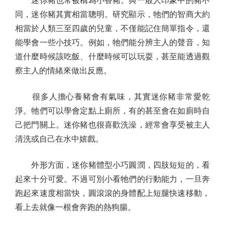
迷你豬也常被稱為小香豬。與一般人印象中的豬不
同，迷你豬其實相當聰明。研究顯示，牠們的智商大約
相當於人類三至四歲的兒童，不僅能記住簡單指令，還
能學會一些小技巧。例如，牠們能分辨主人的聲音，知
道什麼時候該吃飯、什麼時候可以玩耍，甚至能透過觀
察主人的情緒來做出反應。
很多人擔心養豬會有氣味，其實迷你豬非常愛乾
淨。牠們可以學會定點上廁所，有的甚至會在如廁時自
己把門關上。迷你豬也很喜歡洗澡，經常會享受被主人
清洗或自己在水中嬉戲。
外形方面，迷你豬體型小巧圓潤，四肢短短的，看
起來十分可愛。不過可別小看牠們的行動能力，一旦奔
跑起來速度相當快，圓滾滾的身體配上短腿快速移動，
看上去就像一根會奔跑的熱狗腸。