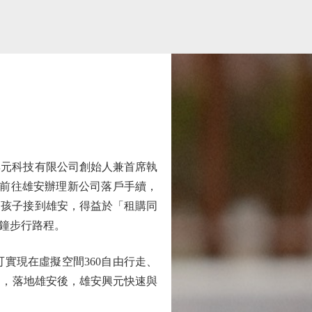
元科技有限公司創始人兼首席執
定前往雄安辦理新公司落戶手續，
個孩子接到雄安，得益於「租購同
鐘步行路程。
實現在虛擬空間360自由行走、
到，落地雄安後，雄安興元快速與