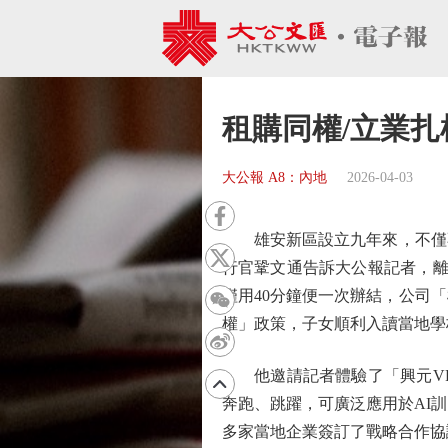
租購同權/立業扎
大公報 A8：內地
2026-04-03
雄安新區設立九年來，不僅不
行官鞏文通告訴大公報記者，離
僅用40分鐘便一次辦結，公司
權」政策，子女順利入讀當地學
他邀請記者體驗了「興元VR萬
奔跑、跳躍，可廣泛應用於AI
多家當地企業簽訂了戰略合作協