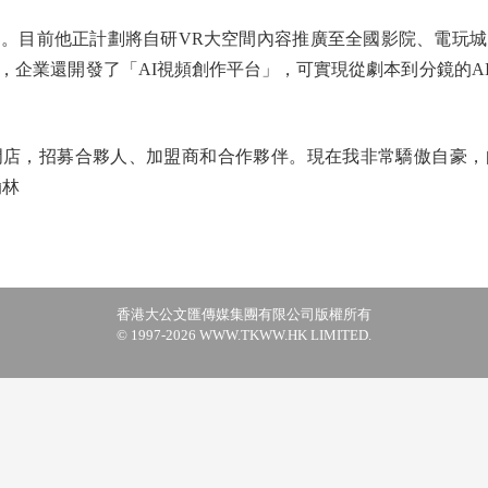
目前他正計劃將自研VR大空間內容推廣至全國影院、電玩城
外，企業還開發了「AI視頻創作平台」，可實現從劇本到分鏡的
，招募合夥人、加盟商和合作夥伴。現在我非常驕傲自豪，
瀚林
香港大公文匯傳媒集團有限公司版權所有
© 1997-2026 WWW.TKWW.HK LIMITED.