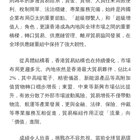
則為本的多邊貿易體系，資金、貨物、人員往來高效便
利、稅制簡單、法治穩健、專業服務完備，始終是跨國
企業布局亞太的重要節點。「超級聯繫人」和「超級增
值人」角色，更讓香港成為內地與全球市場之間的重要
橋樑，轉口貿易、供應鏈管理、離岸貿易協同發展，在
全球供應鏈重組中保持了強大韌性。
從具體結構看，香港貿易結構也在持續優化，市場
布局更趨多元。內地依然是香港最大貿易夥伴，佔比4
2%，其中高端電子、精密儀器、新能源產品等高附加
值貨物轉口穩步增長；東盟、中東等新興市場佔比提
升，有效分散了外部市場波動風險。貿易增長不僅帶動
物流、航運等產業發展，更與金融、法律、保險、仲裁
等專業服務互相促進，貿易樞紐作用正從「流量」向
「價值」進階。
成績令人欣喜，挑戰亦不容忽視。當前全球貿易環