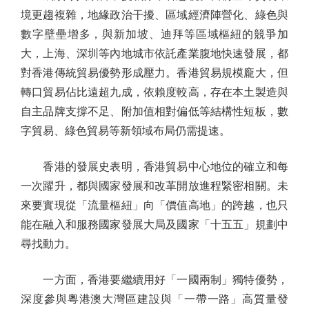
境更趨複雜，地緣政治干擾、區域經濟陣營化、綠色與
數字壁壘增多，與新加坡、迪拜等區域樞紐的競爭加
大，上海、深圳等內地城市依託產業腹地快速發展，都
對香港傳統貿易優勢形成壓力。香港貿易規模龐大，但
轉口貿易佔比遠超九成，依賴度較高，存在本土製造與
自主品牌支撐不足、附加值相對偏低等結構性短板，數
字貿易、綠色貿易等新領域布局仍需提速。
香港的發展史表明，香港貿易中心地位的確立和每
一次躍升，都與國家發展和改革開放進程緊密相關。未
來要實現從「流量樞紐」向「價值高地」的跨越，也只
能在融入和服務國家發展大局及國家「十五五」規劃中
尋找動力。
一方面，香港要繼續用好「一國兩制」獨特優勢，
深度參與粵港澳大灣區建設與「一帶一路」高質量發