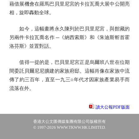
藉借展機會在羅馬巴貝里尼宮的卡拉瓦喬大展中公開亮
相，旋即轟動全球。
如今，這幅畫將永久陳列於巴貝里尼宮，與館藏的
另兩件卡拉瓦喬名作 ─《納西索斯》和《朱迪斯斬首霍
洛芬斯》並置對話。
值得一提的是，巴貝里尼宮正是烏爾班八世在位期
間委託貝爾尼尼擴建的家族府邸。這幅肖像在家族中流
傳了約三百年，直至一九三○年代才因家族產業易手而
流落在外。
讀大公報PDF版面
香港大公文匯傳媒集團有限公司版權所有
© 1997-2026 WWW.TKWW.HK LIMITED.