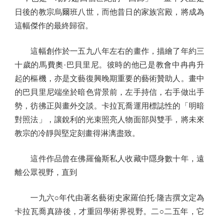
日後的教宗烏爾班八世，而他昔日的家族宮殿，將成為
這幅傑作的最終歸宿。
這幅創作於一五九八年左右的畫作，描繪了年約三
十歲的馬費奧·巴貝里尼。彼時的他已是教會中冉冉升
起的樞機，亦是文藝復興晚期重要的藝術贊助人。畫中
的巴貝里尼端坐於暗色背景前，左手持信，右手做出手
勢，彷彿正與畫外交談。卡拉瓦喬運用標誌性的「明暗
對照法」，讓銳利的光束照亮人物面部與雙手，將未來
教宗的冷靜與堅定刻畫得淋漓盡致。
這件作品曾在佛羅倫斯私人收藏中隱身數十年，遠
離公眾視野，直到
一九六○年代由著名藝術史家羅伯托·隆吉撰文定為
卡拉瓦喬真跡後，才重回學術界視野。二○二五年，它