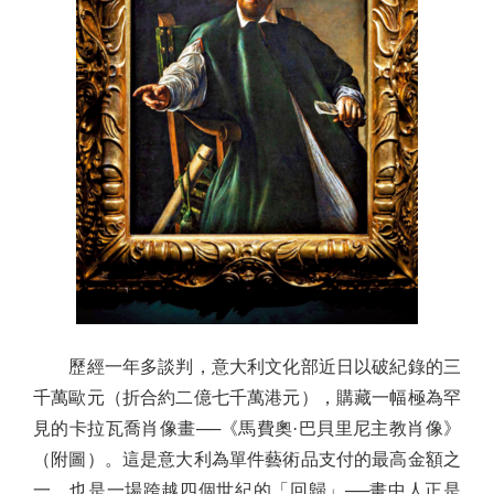
歷經一年多談判，意大利文化部近日以破紀錄的三
千萬歐元（折合約二億七千萬港元），購藏一幅極為罕
見的卡拉瓦喬肖像畫──《馬費奧·巴貝里尼主教肖像》
（附圖）。這是意大利為單件藝術品支付的最高金額之
一，也是一場跨越四個世紀的「回歸」──畫中人正是