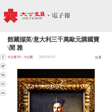
館藏擷英/意大利三千萬歐元購國寶
\閒 雅
2026-04-03
大公報 B3：小公園
分享