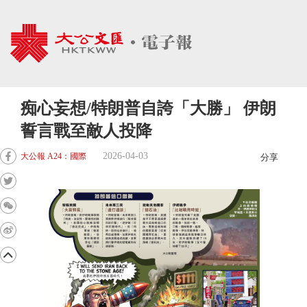
痴心妄想/特朗普自誇「大勝」 伊朗
誓言戰至敵人投降
2026-04-03
大公報 A24：國際
分享