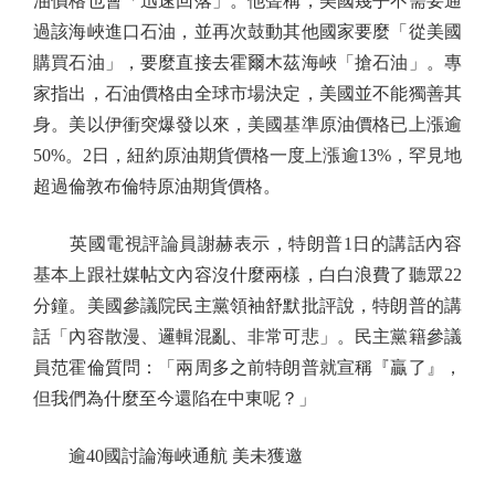
油價格也會「迅速回落」。他聲稱，美國幾乎不需要通
過該海峽進口石油，並再次鼓動其他國家要麼「從美國
購買石油」，要麼直接去霍爾木茲海峽「搶石油」。專
家指出，石油價格由全球市場決定，美國並不能獨善其
身。美以伊衝突爆發以來，美國基準原油價格已上漲逾
50%。2日，紐約原油期貨價格一度上漲逾13%，罕見地
超過倫敦布倫特原油期貨價格。
英國電視評論員謝赫表示，特朗普1日的講話內容
基本上跟社媒帖文內容沒什麼兩樣，白白浪費了聽眾22
分鐘。美國參議院民主黨領袖舒默批評說，特朗普的講
話「內容散漫、邏輯混亂、非常可悲」。民主黨籍參議
員范霍倫質問：「兩周多之前特朗普就宣稱『贏了』，
但我們為什麼至今還陷在中東呢？」
逾40國討論海峽通航 美未獲邀