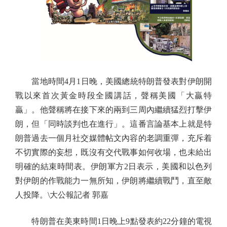
當地時間4月1日晚，美國總統特朗普發表對伊朗開
戰以來首次黃金時段全國講話，聲稱美國「大贏特
贏」。他聲稱將在接下來的兩到三周內繼續猛烈打擊伊
朗，但「同時談判也在進行」。這番言論基本上就是特
朗普過去一個月社交媒體帖文內容的老調重彈，充斥着
不切實際的妄想，既沒有交代戰事如何收場，也未給出
明確的結束時間表。伊朗軍方2日表示，美國和以色列
對伊朗的作戰能力一無所知，伊朗將繼續戰鬥，直至敵
人投降。\大公報記者 郭嘉
特朗普在美東時間1日晚上9點發表約22分鐘的電視