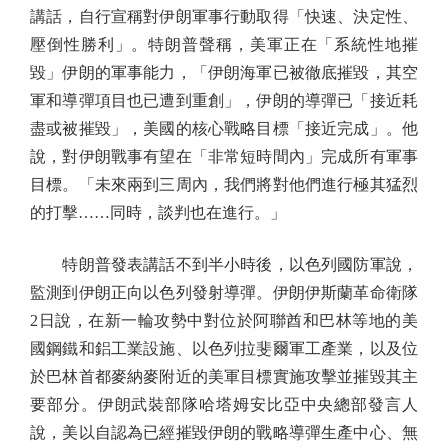
講話，自行宣稱對伊朗軍事行動取得「快速、決定性、
壓倒性勝利」。特朗普聲稱，美軍正在「系統性地摧
毀」伊朗的軍事能力，「伊朗海軍已被徹底摧毀，其空
軍和導彈項目也已遭到重創」，伊朗的導彈已「接近耗
盡或被摧毀」，美國的核心戰略目標「接近完成」。他
說，對伊朗戰事有望在「非常短時間內」完成所有軍事
目標。「未來兩到三周內，我們將對他們進行極其猛烈
的打擊……同時，談判也在進行。」
特朗普發表講話不到半小時後，以色列國防軍說，
監測到伊朗正向以色列發射導彈。伊朗伊斯蘭革命衛隊
2日說，在新一輪攻勢中對位於阿聯酋和巴林等地的美
國鋼鐵和鋁工業設施、以色列拉斐爾軍工產業，以及位
於巴林首都麥納麥附近的美軍目標實施攻擊並摧毀其主
要部分。伊朗武裝部隊哈塔姆安比亞中央總部發言人
說，美以自認為已經摧毀伊朗的戰略導彈生產中心、無