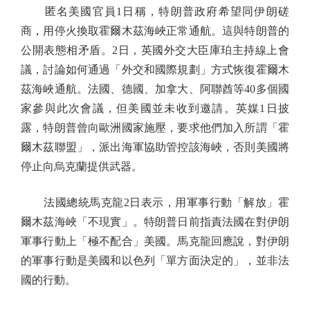
匿名美國官員1日稱，特朗普政府希望同伊朗磋
商，用停火換取霍爾木茲海峽正常通航。這與特朗普的
公開表態相矛盾。2日，英國外交大臣庫珀主持線上會
議，討論如何通過「外交和國際規劃」方式恢復霍爾木
茲海峽通航。法國、德國、加拿大、阿聯酋等40多個國
家參與此次會議，但美國並未收到邀請。英媒1日披
露，特朗普曾向歐洲國家施壓，要求他們加入所謂「霍
爾木茲聯盟」，派出海軍協助管控該海峽，否則美國將
停止向烏克蘭提供武器。
法國總統馬克龍2日表示，用軍事行動「解放」霍
爾木茲海峽「不現實」。特朗普日前指責法國在對伊朗
軍事行動上「極不配合」美國。馬克龍回應說，對伊朗
的軍事行動是美國和以色列「單方面決定的」，並非法
國的行動。