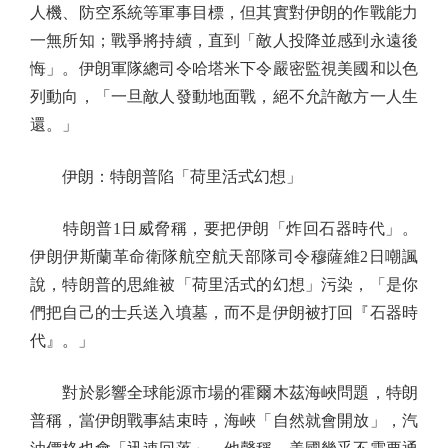
人機、防空系統等軍事目標，但其實對伊朗的作戰能力
一無所知；戰爭將持續，直到「敵人投降並感到永遠後
悔」。伊朗軍隊總司令哈塔米下令嚴密監視美國和以色
列動向，「一旦敵人發動地面戰，絕不允許敵方一人生
還。」
伊朗：特朗普陷「荷里活式幻想」
特朗普1日威脅稱，要把伊朗「炸回石器時代」。
伊朗伊斯蘭革命衛隊航空航天部隊司令穆薩維2日嘲諷
說，特朗普的思維被「荷里活式的幻想」污染，「是你
們把自己的士兵送入墳墓，而不是伊朗被打回『石器時
代』。」
對於影響全球能源市場的霍爾木茲海峽問題，特朗
普稱，當伊朗戰事結束時，海峽「自然就會開放」，汽