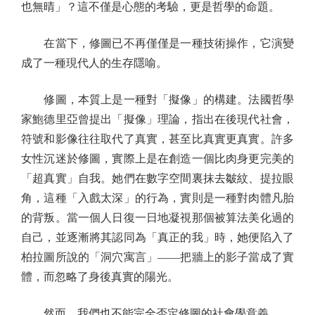
也無晴」？這不僅是心態的考驗，更是哲學的命題。
在當下，修圖已不再僅僅是一種技術操作，它演變
成了一種現代人的生存隱喻。
修圖，本質上是一種對「擬像」的構建。法國哲學
家鮑德里亞曾提出「擬像」理論，指出在後現代社會，
符號和影像往往取代了真實，甚至比真實更真實。許多
女性沉迷於修圖，實際上是在創造一個比肉身更完美的
「超真實」自我。她們在數字空間裏抹去皺紋、提拉眼
角，這種「入戲太深」的行為，實則是一種對肉體凡胎
的背叛。當一個人日復一日地凝視那個被算法美化過的
自己，並逐漸將其認同為「真正的我」時，她便陷入了
柏拉圖所說的「洞穴寓言」——把牆上的影子當成了實
體，而忽略了身後真實的陽光。
然而，我們也不能完全否定修圖的社會學意義。