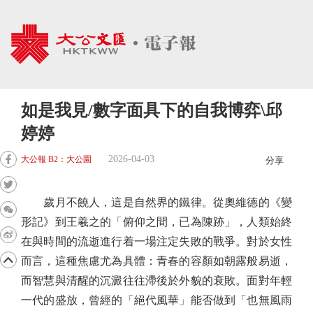
如是我見/數字面具下的自我博弈\邱
婷婷
2026-04-03
大公報 B2：大公園
分享
歲月不饒人，這是自然界的鐵律。從奧維德的《變
形記》到王羲之的「俯仰之間，已為陳跡」，人類始終
在與時間的流逝進行着一場注定失敗的戰爭。對於女性
而言，這種焦慮尤為具體：青春的容顏如朝露般易逝，
而智慧與清醒的沉澱往往滯後於外貌的衰敗。面對年輕
一代的盛放，曾經的「絕代風華」能否做到「也無風雨