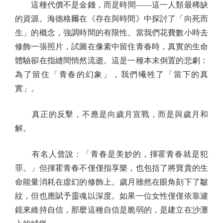
這種代價不是金錢，而是時間——這一人類最稀缺
的資源。海德格爾在《存在與時間》中探討了「向死而
生」的概念，強調時間的有限性。當我們花費數小時去
修飾一張照片，試圖在像素中留住青春時，真實的生命
體驗卻在指縫間悄然流逝。這是一種本末倒置的悲劇：
為了留住「青春的幻象」，我們犧牲了「當下的真
實」。
真正的反擊，不應是向歲月宣戰，而是與歲月和
解。
有名人曾說：「青春是美妙的，揮霍青春就是犯
罪。」但揮霍青春不僅僅指享樂，也包括了將寶貴的生
命能量消耗在虛幻的修飾上。歲月雖然在眼角刻下了皺
紋，但也應賦予靈魂以深度。如果一位女性僅僅依靠濾
鏡來維持自信，那麼這種自信是脆弱的，是建立在沙灘