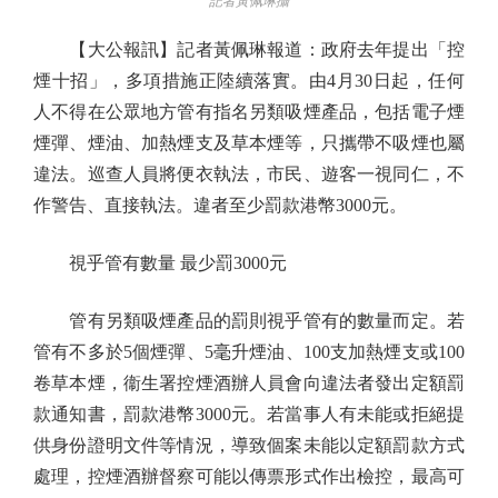
記者黃佩琳攝
【大公報訊】記者黃佩琳報道：政府去年提出「控
煙十招」，多項措施正陸續落實。由4月30日起，任何
人不得在公眾地方管有指名另類吸煙產品，包括電子煙
煙彈、煙油、加熱煙支及草本煙等，只攜帶不吸煙也屬
違法。巡查人員將便衣執法，市民、遊客一視同仁，不
作警告、直接執法。違者至少罰款港幣3000元。
視乎管有數量 最少罰3000元
管有另類吸煙產品的罰則視乎管有的數量而定。若
管有不多於5個煙彈、5毫升煙油、100支加熱煙支或100
卷草本煙，衞生署控煙酒辦人員會向違法者發出定額罰
款通知書，罰款港幣3000元。若當事人有未能或拒絕提
供身份證明文件等情況，導致個案未能以定額罰款方式
處理，控煙酒辦督察可能以傳票形式作出檢控，最高可