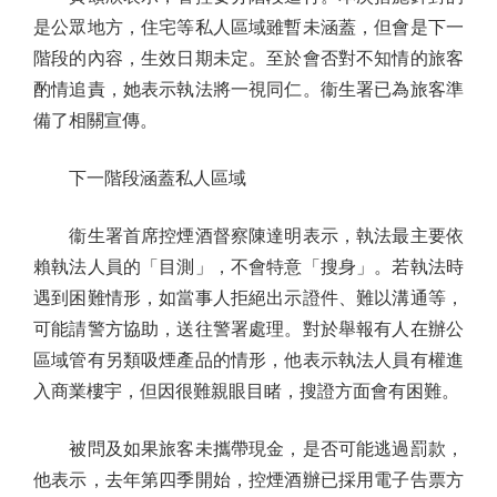
是公眾地方，住宅等私人區域雖暫未涵蓋，但會是下一
階段的內容，生效日期未定。至於會否對不知情的旅客
酌情追責，她表示執法將一視同仁。衞生署已為旅客準
備了相關宣傳。
下一階段涵蓋私人區域
衞生署首席控煙酒督察陳達明表示，執法最主要依
賴執法人員的「目測」，不會特意「搜身」。若執法時
遇到困難情形，如當事人拒絕出示證件、難以溝通等，
可能請警方協助，送往警署處理。對於舉報有人在辦公
區域管有另類吸煙產品的情形，他表示執法人員有權進
入商業樓宇，但因很難親眼目睹，搜證方面會有困難。
被問及如果旅客未攜帶現金，是否可能逃過罰款，
他表示，去年第四季開始，控煙酒辦已採用電子告票方