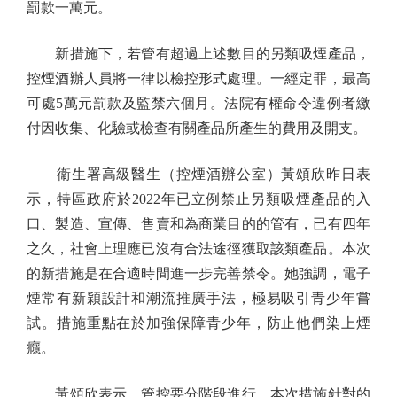
罰款一萬元。
新措施下，若管有超過上述數目的另類吸煙產品，
控煙酒辦人員將一律以檢控形式處理。一經定罪，最高
可處5萬元罰款及監禁六個月。法院有權命令違例者繳
付因收集、化驗或檢查有關產品所產生的費用及開支。
衞生署高級醫生（控煙酒辦公室）黃頌欣昨日表
示，特區政府於2022年已立例禁止另類吸煙產品的入
口、製造、宣傳、售賣和為商業目的的管有，已有四年
之久，社會上理應已沒有合法途徑獲取該類產品。本次
的新措施是在合適時間進一步完善禁令。她強調，電子
煙常有新穎設計和潮流推廣手法，極易吸引青少年嘗
試。措施重點在於加強保障青少年，防止他們染上煙
癮。
黃頌欣表示，管控要分階段進行。本次措施針對的