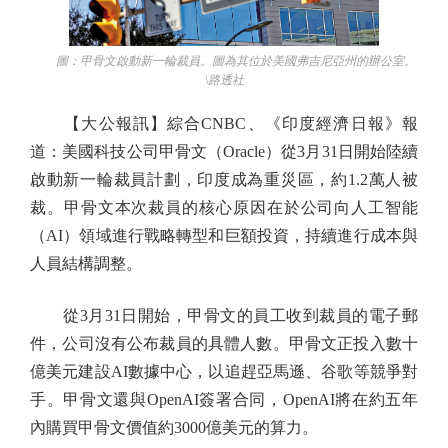
圖：甲骨文啟動新一輪裁員。圖為其位於美國弗吉尼亞州的辦公室。
\路透社
【大公報訊】綜合CNBC、《印度經濟日報》報
道：美國科技公司甲骨文（Oracle）從3月31日開始陸續
啟動新一輪裁員計劃，印度成為重災區，約1.2萬人被
裁。甲骨文本次裁員的核心原因在於公司向人工智能
（AI）領域進行戰略轉型和巨額投資，持續進行成本與
人員結構調整。
從3月31日開始，甲骨文的員工收到裁員的電子郵
件，公司沒有公布裁員的具體人數。甲骨文正投入數十
億美元建設AI數據中心，以追趕亞馬遜、谷歌等競爭對
手。甲骨文還與OpenAI簽署合同，OpenAI將在約五年
內購買甲骨文價值約3000億美元的算力。