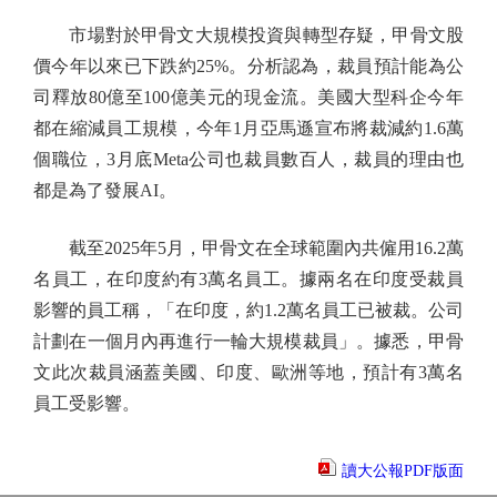
市場對於甲骨文大規模投資與轉型存疑，甲骨文股
價今年以來已下跌約25%。分析認為，裁員預計能為公
司釋放80億至100億美元的現金流。美國大型科企今年
都在縮減員工規模，今年1月亞馬遜宣布將裁減約1.6萬
個職位，3月底Meta公司也裁員數百人，裁員的理由也
都是為了發展AI。
截至2025年5月，甲骨文在全球範圍內共僱用16.2萬
名員工，在印度約有3萬名員工。據兩名在印度受裁員
影響的員工稱，「在印度，約1.2萬名員工已被裁。公司
計劃在一個月內再進行一輪大規模裁員」。據悉，甲骨
文此次裁員涵蓋美國、印度、歐洲等地，預計有3萬名
員工受影響。
讀大公報PDF版面