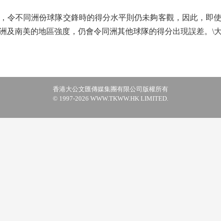
令不同洲份球隊交鋒時的得分水平則仍未夠客觀，因此，即使
洲及南美的地區強度，仍會令同洲其他球隊的得分出現誤差。\
香港大公文匯傳媒集團有限公司版權所有
© 1997-2026 WWW.TKWW.HK LIMITED.