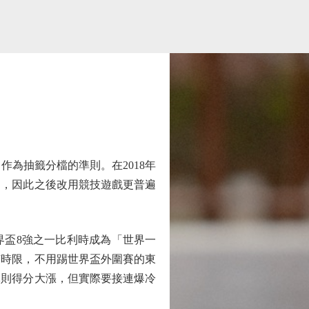
為抽籤分檔的準則。在2018年
力，因此之後改用競技遊戲更普遍
界盃8強之一比利時成為「世界一
有時限，不用踢世界盃外圍賽的東
隊則得分大漲，但實際要接連爆冷