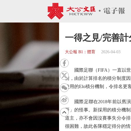
一得之見/完善計
大公報 B1：體育
2026-04-03
國際足聯（FIFA）一直以世
前，由於計算排名的積分制度因
使用的Elo積分機制，令排名更
國際足聯在2018年前以舊演
哥」的怪事。新採用的積分機制
道主，亦不會因沒賽事失分令排
很困難，故此各隊穩定得分的情