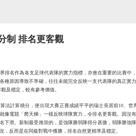
分制 排名更客觀
界排名作為各支足球代表隊的實力指標，亦會在重要的比賽中，作
各種原因導致不準確，往往未能完全反映一支代表隊的真正實
客觀及穩定，較有參考價值。
算法計算積分，便出現大賽正賽成績平平的瑞士長居前10、世
就像電競「爬天梯」一樣反映球隊實力，令排名更客觀。因沒
名下滑。新制最受推崇的，是強隊勝弱隊得分甚微，弱隊勝強
況，反而是在同級對戰中獲勝，排名自然更精準及穩定。