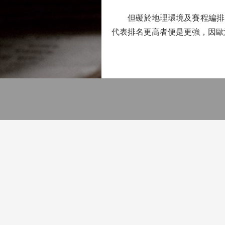
但礙於地理環境及賽程編排，
代表排名更高者便是更強，因歐