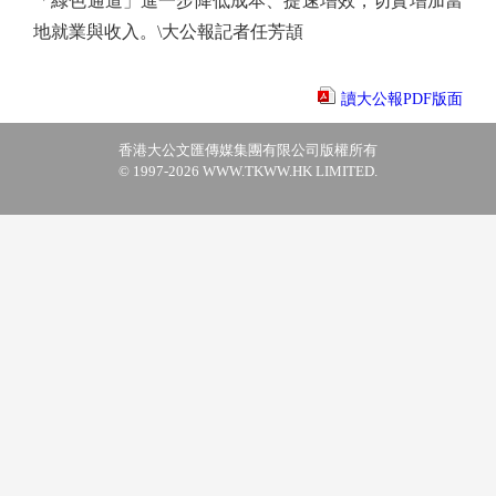
「綠色通道」進一步降低成本、提速增效，切實增加當
地就業與收入。\大公報記者任芳頡
讀大公報PDF版面
香港大公文匯傳媒集團有限公司版權所有
© 1997-2026 WWW.TKWW.HK LIMITED.