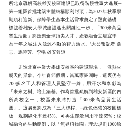
所北京疏解高校雄安校區建設已取得階段性重大進展─
第一組團首批建築主體結構順利封頂，為2027年秋季學
期順利迎新、保障學生基本生活需求奠定了堅實基礎，
標誌着雄安大學城建設邁出關鍵性一步，「300米高品
質生活圈」將匯聚全球頂尖人才，產教融合宜居宜學，
為千年之城注入源源不斷的智力活水。\大公報記者 孫
志、馬曉芳、李暢 雄安報道
走進北京林業大學雄安校區的建設現場，一派熱火
朝天的景象。今年春節假期，當萬家團圓時，這裏仍有
700多名工人和管理人員堅守一線，用汗水和奉獻為
「未來之樹」培土築基。作為首批疏解到雄安新區的四
所高校之一，校區未來將打造「300米高品質生活
圈」。這裏更將成為「三大標桿」─綠色低碳的校園樣
板，規劃綠化率達45%、可再生能源利用率達65%；校
城融合的生動範例，以「無界植物園」理念規劃1000餘