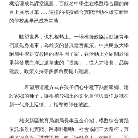
機治理成為課堂議題，百餘名中學生在模擬聯合國的舞
台上展示才華……這樣的模擬綜合實踐活動在雄安新區
的學校裏早已成為常態。
眺望世界，也扎根熱土。一場模擬政協活動讓青年
們聚焦身邊事，為雄安的發展建言獻策。中央民族大學
附屬中學雄安校區的學生周子家，在活動上介紹關於傳
承與發展白洋淀蘆葦畫的「提案」，從人才培養、品牌
建設、政策支持等多個角度提出建議。
「希望用這種方式在孩子們心中種下熱愛家鄉、建
設家鄉的種子，讓根植於鄉土的文化自信與責任意識在
新一代身上延續。」指導教師任敏說。
雄安新區教育局副局長李玉金介紹，模擬綜合實踐
依託場景化實踐、跨學科聯動、社會協同三大路徑，實
現了德育從「課堂說教」向「行動育人」的轉型，「我