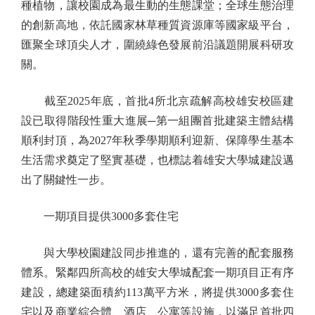
種植物，讓校園成為最生動的生態課堂；全球生態治理
的創新高地，依託國家林草種質資源庫等國家級平台，
匯聚全球頂尖人才，圍繞綠色發展前沿議題開展科研攻
關。
截至2025年底，首批4所北京疏解高校雄安校區建
設已取得階段性重大進展─第一組團首批建築主體結構
順利封頂，為2027年秋季學期順利迎新、保障學生基本
生活需求奠定了堅實基礎，也標誌着雄安大學城建設邁
出了關鍵性一步。
一期項目提供3000多套住宅
與大學校園建設同步推進的，還有完善的配套服務
體系。緊鄰四所高校的雄安大學城配套一期項目正有序
建設，總建築面積約113萬平方米，將提供3000多套住
宅以及商業綜合體、酒店、公寓等設施，以滿足首批四