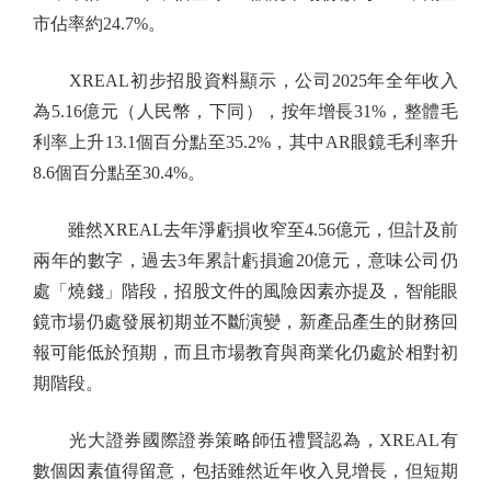
市佔率約24.7%。
XREAL初步招股資料顯示，公司2025年全年收入
為5.16億元（人民幣，下同），按年增長31%，整體毛
利率上升13.1個百分點至35.2%，其中AR眼鏡毛利率升
8.6個百分點至30.4%。
雖然XREAL去年淨虧損收窄至4.56億元，但計及前
兩年的數字，過去3年累計虧損逾20億元，意味公司仍
處「燒錢」階段，招股文件的風險因素亦提及，智能眼
鏡市場仍處發展初期並不斷演變，新產品產生的財務回
報可能低於預期，而且市場教育與商業化仍處於相對初
期階段。
光大證券國際證券策略師伍禮賢認為，XREAL有
數個因素值得留意，包括雖然近年收入見增長，但短期