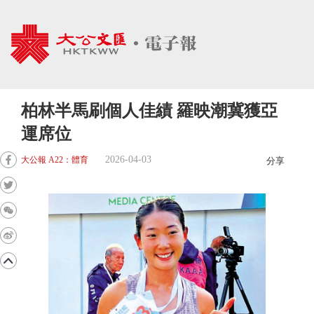
柏林半馬刷個人佳績 羅映潮冀獲亞
運席位
2026-04-03
大公報 A22：體育
分享