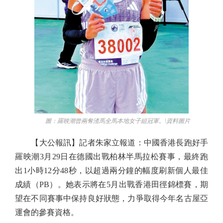
圖：羅映潮曾兩奪渣馬全馬本地女子組冠軍。\資料圖片
【大公報訊】記者朱家立報道：中國香港長跑好手
羅映潮3月29日在德國出戰柏林半馬拉松賽事，最終跑
出1小時12分48秒，以超過兩分鐘的幅度刷新個人最佳
成績（PB）。她表示將在5月出戰香港田徑錦標賽，期
望在不同賽事中保持良好狀態，力爭取得今年名古屋亞
運會的參賽資格。