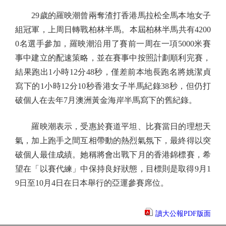
29歲的羅映潮曾兩奪渣打香港馬拉松全馬本地女子
組冠軍，上周日轉戰柏林半馬。本屆柏林半馬共有4200
0名選手參加，羅映潮沿用了賽前一周在一項5000米賽
事中建立的配速策略，並在賽事中按照計劃順利完賽，
結果跑出1小時12分48秒，僅差前本地長跑名將姚潔貞
寫下的1小時12分10秒香港女子半馬紀錄38秒，但仍打
破個人在去年7月澳洲黃金海岸半馬寫下的舊紀錄。
羅映潮表示，受惠於賽道平坦、比賽當日的理想天
氣，加上跑手之間互相帶動的熱烈氣氛下，最終得以突
破個人最佳成績。她稱將會出戰下月的香港錦標賽，希
望在「以賽代練」中保持良好狀態，目標則是取得9月1
9日至10月4日在日本舉行的亞運參賽席位。
讀大公報PDF版面