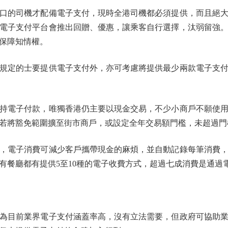
的司機才配備電子支付，現時全港司機都必須提供，而且絕大
電子支付平台會推出回贈、優惠，讓乘客自行選擇，汰弱留強
保障知情權。
定的士要提供電子支付外，亦可考慮將提供最少兩款電子支付
電子付款，唯獨香港仍主要以現金交易，不少小商戶不願使用
若將豁免範圍擴至街市商戶，或設定全年交易額門檻，未超過門
電子消費可減少客戶攜帶現金的麻煩，並自動記錄每筆消費，
有餐廳都有提供5至10種的電子收費方式，超過七成消費是通過
目前業界電子支付涵蓋率高，沒有立法需要，但政府可協助業