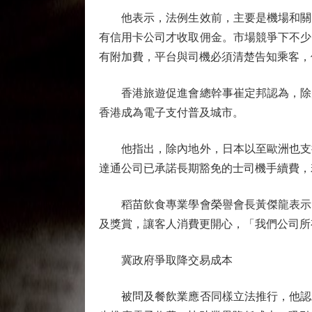
他表示，法例生效前，主要是機場和關口
有信用卡公司才收取佣金。市場競爭下不少
有附加費，平台與司機必須清楚告知乘客，
香港旅遊促進會總幹事崔定邦認為，除規
香港成為電子支付普及城市。
他指出，除內地外，日本以至歐洲也支持
達通公司已承諾長期豁免的士司機手續費，
稻苗飲食專業學會榮譽會長黃傑龍表示，
及獎賞，讓客人消費更開心，「我們公司所
冀政府爭取降交易成本
被問及餐飲業應否同樣立法推行，他認為