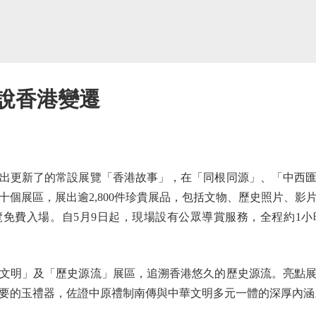
細說香港變遷
更新了的常設展覽「香港故事」，在「同根同源」、「中西匯
十個展區，展出逾2,800件珍貴展品，包括文物、歷史照片、影
免費入場。自5月9日起，現場設有公眾導賞服務，全程約1小
明」及「歷史源流」展區，追溯香港悠久的歷史源流。亮點展
要的玉禮器，佐證中原禮制南傳與中華文明多元一體的深厚內涵