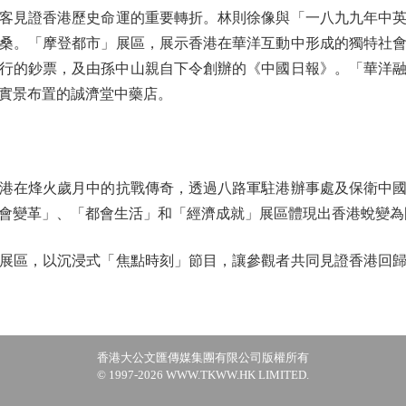
見證香港歷史命運的重要轉折。林則徐像與「一八九九年中英
桑。「摩登都市」展區，展示香港在華洋互動中形成的獨特社
發行的鈔票，及由孫中山親自下令創辦的《中國日報》。「華洋融
實景布置的誠濟堂中藥店。
在烽火歲月中的抗戰傳奇，透過八路軍駐港辦事處及保衛中國同
會變革」、「都會生活」和「經濟成就」展區體現出香港蛻變為
區，以沉浸式「焦點時刻」節目，讓參觀者共同見證香港回歸
香港大公文匯傳媒集團有限公司版權所有
© 1997-2026 WWW.TKWW.HK LIMITED.