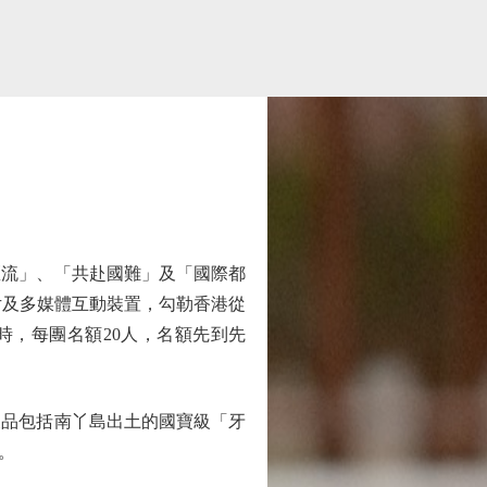
流」、「共赴國難」及「國際都
片及多媒體互動裝置，勾勒香港從
時，每團名額20人，名額先到先
品包括南丫島出土的國寶級「牙
。