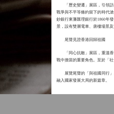
「歷史變遷」展區，引領訪客
戰爭與不平等條約留下的時代滄
鈔銀行東藩匯理銀行於1860年
景，設有雙層電車、唐樓場景及
尾聲見證香港回歸祖國
「同心抗敵」展區，重溫香港
戰中擔當的重要角色。至於「社
展覽尾聲的「與祖國同行」展
融入國家發展大局的新篇章。