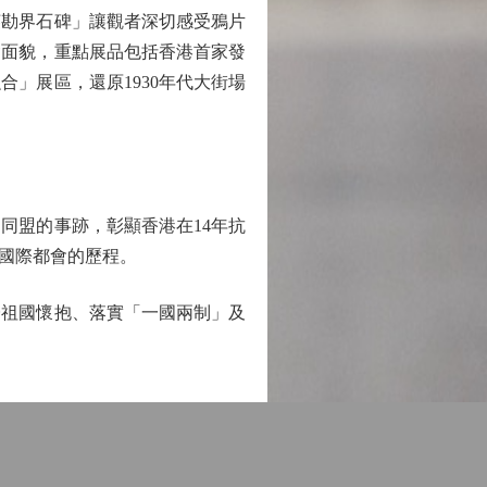
勘界石碑」讓觀者深切感受鴉片
會面貌，重點展品包括香港首家發
合」展區，還原1930年代大街場
盟的事跡，彰顯香港在14年抗
國際都會的歷程。
祖國懷抱、落實「一國兩制」及