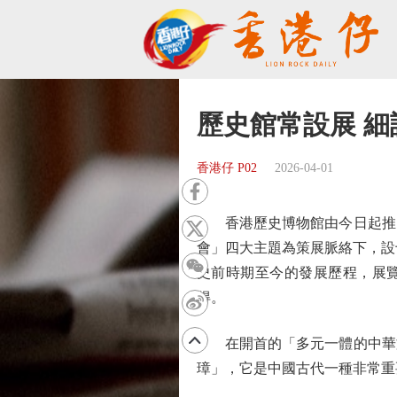
歷史館常設展 
香港仔 P02
2026-04-01
香港歷史博物館由今日起推出
會」四大主題為策展脈絡下，設
史前時期至今的發展歷程，展覽
得。
在開首的「多元一體的中華文
璋」，它是中國古代一種非常重