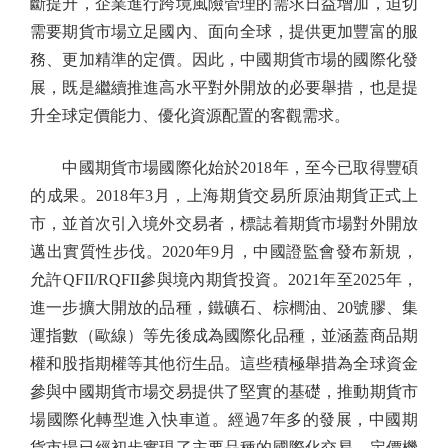
斷提升，企業進行跨境風險管理的需求日益增加，迫切
需要期貨市場立足國內、面向全球，提供更加豐富的服
務、更加精準的定價。因此，中國期貨市場的國際化發
展，既是繼續推進高水平對外開放的必要舉措，也是提
升全球定價能力、優化資源配置的客觀需求。
中國期貨市場國際化始於2018年，至今已取得豐碩
的成果。2018年3月，上海期貨交易所原油期貨正式上
市，並首次引入境外交易者，標誌着期貨市場對外開放
邁出實質性步伐。2020年9月，中國證監會發布新規，
允許QFII/RQFII參與境內期貨投資。2021年至2025年，
進一步擴大開放的品種，鐵礦石、棕櫚油、20號膠、集
運指數（歐線）等先後成為國際化品種，並涵蓋商品期
權和股指期權等其他衍生品。這些積極舉措為全球資金
參與中國期貨市場交易提供了堅實的基礎，推動期貨市
場國際化轉型進入快車道。經過7年多的發展，中國期
貨市場已經初步實現了主要品種的國際化交易，定價機