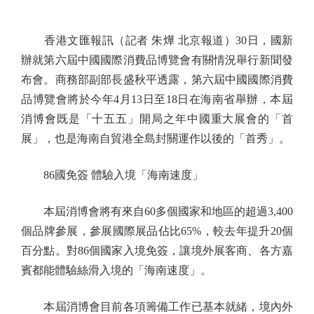
香港文匯報訊（記者 朱燁 北京報道）30日，國新
辦就第六屆中國國際消費品博覽會有關情況舉行新聞發
布會。商務部副部長盛秋平透露，第六屆中國國際消費
品博覽會將於今年4月13日至18日在海南省舉辦，本屆
消博會既是「十五五」開局之年中國重大展會的「首
展」，也是海南自貿港全島封關運作以後的「首秀」。
86國免簽 體驗入境「海南速度」
本屆消博會將有來自60多個國家和地區的超過3,400
個品牌參展，參展國際展品佔比65%，較去年提升20個
百分點。對86個國家入境免簽，讓境外展客商、各方嘉
賓都能體驗絲滑入境的「海南速度」。
本屆消博會目前各項籌備工作已基本就緒，境內外