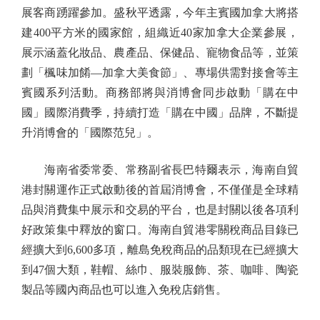
展客商踴躍參加。盛秋平透露，今年主賓國加拿大將搭
建400平方米的國家館，組織近40家加拿大企業參展，
展示涵蓋化妝品、農產品、保健品、寵物食品等，並策
劃「楓味加餚—加拿大美食節」、專場供需對接會等主
賓國系列活動。商務部將與消博會同步啟動「購在中
國」國際消費季，持續打造「購在中國」品牌，不斷提
升消博會的「國際范兒」。
海南省委常委、常務副省長巴特爾表示，海南自貿
港封關運作正式啟動後的首屆消博會，不僅僅是全球精
品與消費集中展示和交易的平台，也是封關以後各項利
好政策集中釋放的窗口。海南自貿港零關稅商品目錄已
經擴大到6,600多項，離島免稅商品的品類現在已經擴大
到47個大類，鞋帽、絲巾、服裝服飾、茶、咖啡、陶瓷
製品等國內商品也可以進入免稅店銷售。