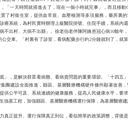
，「一天時間就搭進去了，現在一個小時就完事」，而且移動
設置了村衞生室，提供血常規、血壓檢測等多項服務，藥房裏的
診療系統，為村民實時辦理上級醫院掛號、住院手續，系統內
病不出村、大病不出縣」。徐老伯老伴陳阿姨患冠心病10餘年
的公交車。「村裏有了診室，看病配藥步行約2分鐘就到了，就
」，是解決群眾看病難、看病貴問題的重要環節。「十四五」
療集團建設全面推進，縣區、基層醫療機構硬件條件顯著改善，
提供公平可及、系統連續的健康服務，提高人民健康水平，要
生強基工程，加強縣區、基層醫療機構運行保障，為基層醫療建
真正提升、運行保障真正到位，看似簡單的政策調整，背後是