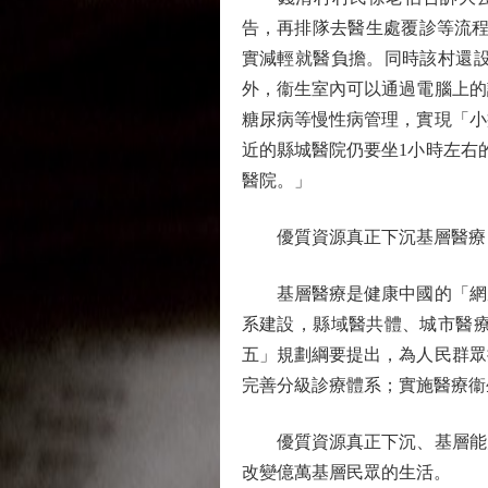
告，再排隊去醫生處覆診等流程
實減輕就醫負擔。同時該村還
外，衞生室內可以通過電腦上的
糖尿病等慢性病管理，實現「小
近的縣城醫院仍要坐1小時左右
醫院。」
優質資源真正下沉基層醫療
基層醫療是健康中國的「網底
系建設，縣域醫共體、城市醫
五」規劃綱要提出，為人民群眾
完善分級診療體系；實施醫療衞
優質資源真正下沉、基層能力
改變億萬基層民眾的生活。