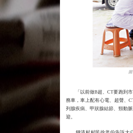
圖：2
「以前做B超、CT要跑到市
務車，車上配有心電、超聲、C
列腺疾病、甲狀腺結節、頸動脈
迎。
錢清村村民徐老伯告訴大公報