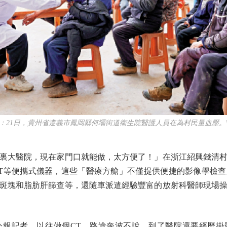
1日，貴州省遵義市鳳岡縣何壩街道衞生院醫護人員在為村民量血壓。
裏大醫院，現在家門口就能做，太方便了！」在浙江紹興錢清村
T等便攜式儀器，這些「醫療方艙」不僅提供便捷的影像學檢
斑塊和脂肪肝篩查等，還隨車派遣經驗豐富的放射科醫師現場
記者，以往做個CT，路途奔波不說，到了醫院還要經歷掛