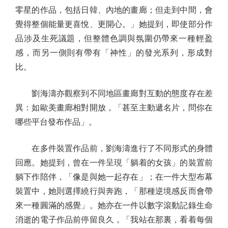
零星的作品，包括日韓、內地的畫廊；但走到中間，會
覺得整個能量更喜悅、更開心。」她提到，即使部分作
品涉及生死議題，但整體色調與氛圍仍帶來一種輕盈
感，而另一側則有帶有「神性」的發光系列，形成對
比。
劉海濤亦觀察到不同地區畫廊對互動的態度存在差
異：如歐美畫廊相對開放，「甚至主動遞名片，問你在
哪些平台發布作品」。
在多件裝置作品前，劉海濤進行了不同形式的身體
回應。她提到，曾在一件呈現「躺着的女孩」的裝置前
躺下作陪伴，「像是與她一起存在」；在一件大型布幕
裝置中，她則選擇繞行與奔跑，「那種逆境感反而會帶
來一種圓滿的感覺」。她亦在一件以數字滾動記錄生命
消逝的電子作品前停留良久，「我站在那裏，看着每個