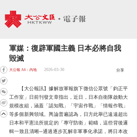
軍媒：復辟軍國主義 日本必將自我
毀滅
2026-03-30
大公報 A6：內地
分享
【大公報訊】據解放軍報旗下微信公眾號「鈞正平
工作室」日前刊發文章指出，近日，日本自衛隊啟動大
規模改組，涵蓋「認知戰」「宇宙作戰」「情報作戰」
等多個新興領域。輿論普遍認為，日方此舉已遠遠超出
日本和平憲法所規定的「專守防衛」範疇，這些背後邏
輯一致且清晰─通過逐步瓦解非軍事化承諾，將日本改