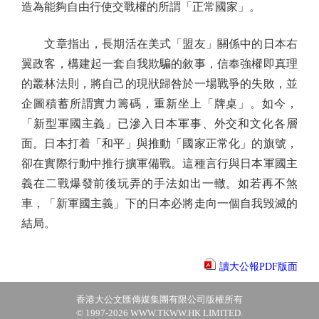
造為能夠自由行使交戰權的所謂「正常國家」。
文章指出，長期活在美式「盟友」關係中的日本右
翼政客，構建起一套自我欺騙的敘事，信奉強權即真理
的叢林法則，將自己的現狀歸咎於一場戰爭的失敗，並
企圖積蓄所謂實力籌碼，重新坐上「牌桌」。如今，
「新型軍國主義」已滲入日本軍事、外交和文化各層
面。日本打着「和平」與推動「國家正常化」的旗號，
卻在實際行動中推行擴軍備戰。這種言行與日本軍國主
義在二戰爆發前後玩弄的手法如出一轍。如若再不煞
車，「新軍國主義」下的日本必將走向一個自我毀滅的
結局。
讀大公報PDF版面
香港大公文匯傳媒集團有限公司版權所有
© 1997-2026 WWW.TKWW.HK LIMITED.