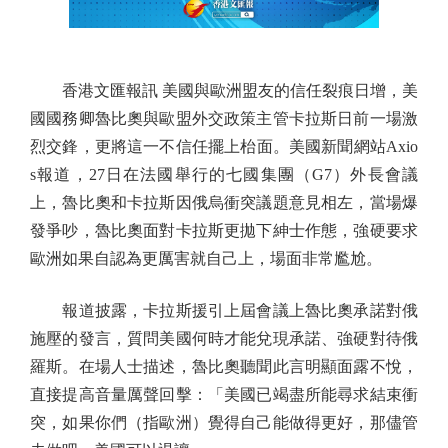
香港文匯報訊 美國與歐洲盟友的信任裂痕日增，美
國國務卿魯比奧與歐盟外交政策主管卡拉斯日前一場激
烈交鋒，更將這一不信任擺上枱面。美國新聞網站Axio
s報道，27日在法國舉行的七國集團（G7）外長會議
上，魯比奧和卡拉斯因俄烏衝突議題意見相左，當場爆
發爭吵，魯比奧面對卡拉斯更拋下紳士作態，強硬要求
歐洲如果自認為更厲害就自己上，場面非常尷尬。
報道披露，卡拉斯援引上屆會議上魯比奧承諾對俄
施壓的發言，質問美國何時才能兌現承諾、強硬對待俄
羅斯。在場人士描述，魯比奧聽聞此言明顯面露不悅，
直接提高音量厲聲回擊：「美國已竭盡所能尋求結束衝
突，如果你們（指歐洲）覺得自己能做得更好，那儘管