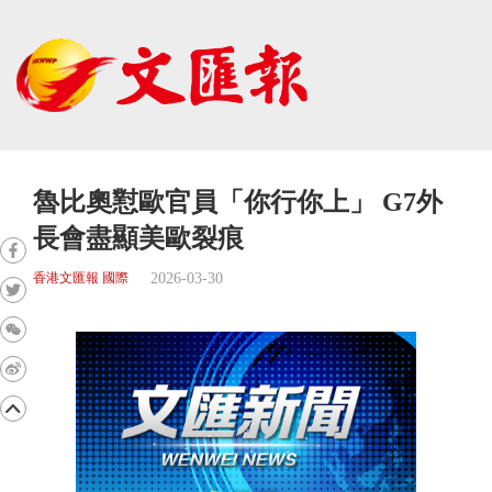
魯比奧懟歐官員「你行你上」 G7外
長會盡顯美歐裂痕
2026-03-30
香港文匯報 國際