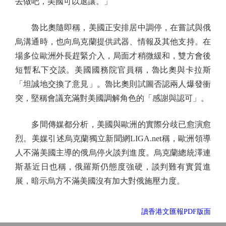
去做吧，美國可以退讓。」
魯比奧隨即稱，美國正安排居中調停，在嘗試與俄
烏溝通時，也向烏克蘭提供武器、情報及其他支持。在
場多位歐洲外長趕緊介入，局面才稍微緩和，雙方會後
短暫私下交談。美國國務院官員稱，魯比奧與卡拉斯
「坦誠地交換了意見」。魯比奧則試圖否認兩人爆發衝
突，堅稱會議充滿對美國調解角色的「感謝與認可」。
多間傳媒都分析，美國與歐洲的實際分歧已愈演愈
烈。美媒引述烏克蘭獨立新聞網LIGA.net稱，歐洲領導
人不滿美國主導的俄烏停火談判進度。烏克蘭總統澤連
斯基近日也稱，俄羅斯仍態度強硬，談判難有實質進
展，暗示烏方不滿美國沒有加大對俄施壓力度。
讀香港文匯報PDF版面