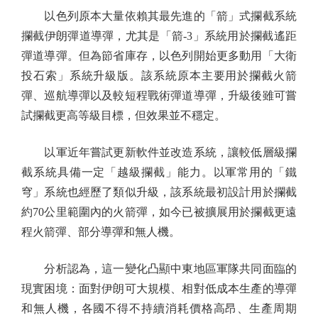
以色列原本大量依賴其最先進的「箭」式攔截系統
攔截伊朗彈道導彈，尤其是「箭-3」系統用於攔截遙距
彈道導彈。但為節省庫存，以色列開始更多動用「大衛
投石索」系統升級版。該系統原本主要用於攔截火箭
彈、巡航導彈以及較短程戰術彈道導彈，升級後雖可嘗
試攔截更高等級目標，但效果並不穩定。
以軍近年嘗試更新軟件並改造系統，讓較低層級攔
截系統具備一定「越級攔截」能力。以軍常用的「鐵
穹」系統也經歷了類似升級，該系統最初設計用於攔截
約70公里範圍內的火箭彈，如今已被擴展用於攔截更遠
程火箭彈、部分導彈和無人機。
分析認為，這一變化凸顯中東地區軍隊共同面臨的
現實困境：面對伊朗可大規模、相對低成本生產的導彈
和無人機，各國不得不持續消耗價格高昂、生產周期