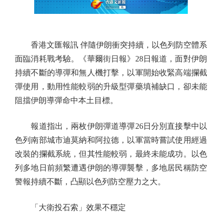
香港文匯報訊 伴隨伊朗衝突持續，以色列防空體系
面臨消耗戰考驗。《華爾街日報》28日報道，面對伊朗
持續不斷的導彈和無人機打擊，以軍開始收緊高端攔截
彈使用，動用性能較弱的升級型彈藥填補缺口，卻未能
阻擋伊朗導彈命中本土目標。
報道指出，兩枚伊朗彈道導彈26日分別直接擊中以
色列南部城市迪莫納和阿拉德，以軍當時嘗試使用經過
改裝的攔截系統，但其性能較弱，最終未能成功。以色
列多地日前頻繁遭遇伊朗的導彈襲擊，多地居民稱防空
警報持續不斷，凸顯以色列防空壓力之大。
「大衛投石索」效果不穩定