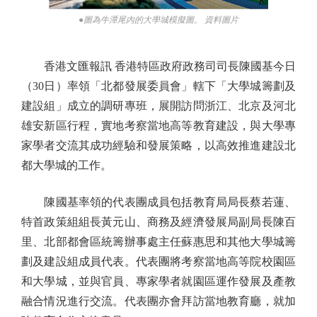
●圖為牛潭尾內的大學城模擬圖。 資料圖片
香港文匯報訊 香港特區政府政務司司長陳國基今日
（30日）率領「北都發展委員會」轄下「大學城籌劃及
建設組」成立的調研專班，展開訪問浙江、北京及河北
雄安新區行程，實地考察當地高等教育建設，與大學專
家學者交流其成功經驗和發展策略，以高效推進建設北
都大學城的工作。
陳國基率領的代表團成員包括教育局局長蔡若蓮、
特首政策組組長黃元山、商務及經濟發展局副局長陳百
里、北部都會區統籌辦事處主任蘇惠思和其他大學城籌
劃及建設組成員代表。代表團將考察當地高等院校園區
和大學城，並與官員、專家學者就園區運作發展及產教
融合情況進行交流。代表團亦會拜訪當地教育廳，就加