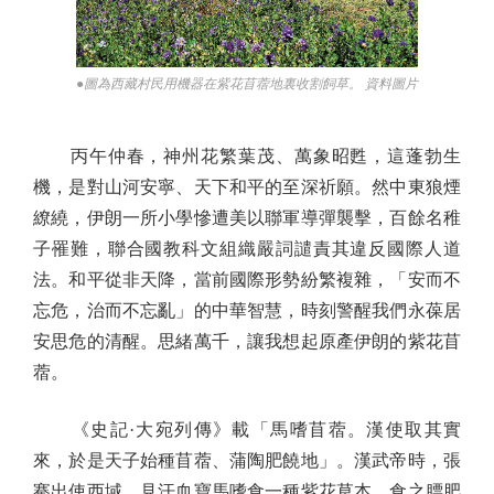
●圖為西藏村民用機器在紫花苜蓿地裏收割飼草。 資料圖片
丙午仲春，神州花繁葉茂、萬象昭甦，這蓬勃生
機，是對山河安寧、天下和平的至深祈願。然中東狼煙
繚繞，伊朗一所小學慘遭美以聯軍導彈襲擊，百餘名稚
子罹難，聯合國教科文組織嚴詞譴責其違反國際人道
法。和平從非天降，當前國際形勢紛繁複雜，「安而不
忘危，治而不忘亂」的中華智慧，時刻警醒我們永葆居
安思危的清醒。思緒萬千，讓我想起原產伊朗的紫花苜
蓿。
《史記·大宛列傳》載「馬嗜苜蓿。漢使取其實
來，於是天子始種苜蓿、蒲陶肥饒地」。漢武帝時，張
騫出使西域，見汗血寶馬嗜食一種紫花草本，食之膘肥