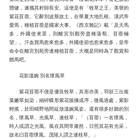
體健，遂攜其籽歸長安。這便是有「牧草之王」美譽的
紫花苜蓿。它辭別波斯故土，在華夏大地扎根。漢武帝
愛馬，種植苜蓿是國家大事。《西京雜記》載「及天馬
多，外國使來眾，則離宮別觀旁盡種蒲萄、苜蓿極
望」。汗血寶馬愈來愈多，外國使節也愈來愈多，皇帝
命令在離宮別苑旁邊種植苜蓿，大概是同時為了觀賞和
餵馬吧。
花影溫婉 別名懷風草
紫花苜蓿不僅是優良牧草，其形亦美，羽狀三出複
葉嫩翠如染，細碎蝶形紫花簇擁成序，微風過處，紫影
輕搖，於田疇野地間綻放溫婉風姿。還有很多好聽的別
名，懷風草、光風草、連枝草，「（苜蓿）一名懷風，
時人或謂之光風。風在其間常肅然，日照其花有光采，
故名曰苜蓿懷風。茂陵人謂之連枝草。」