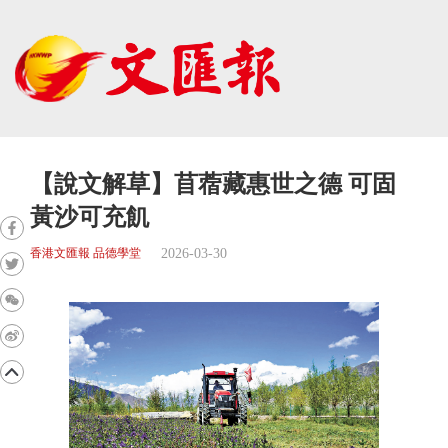
【說文解草】苜蓿藏惠世之德 可固
黃沙可充飢
2026-03-30
香港文匯報 品德學堂