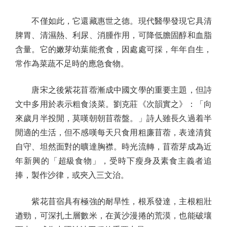
不僅如此，它還藏惠世之德。現代醫學發現它具清
脾胃、清濕熱、利尿、消腫作用，可降低膽固醇和血脂
含量。它的嫩芽幼葉能煮食，因處處可採，年年自生，
常作為菜蔬不足時的應急食物。
唐宋之後紫花苜蓿漸成中國文學的重要主題，但詩
文中多用於表示粗食淡菜。劉克莊《次韻實之》：「向
來歲月半投閒，莫嘆朝朝苜蓿盤。」詩人雖長久過着半
閒適的生活，但不感嘆每天只食用粗廉苜蓿，表達清貧
自守、坦然面對的曠達胸襟。時光流轉，苜蓿芽成為近
年新興的「超級食物」，受時下瘦身及素食主義者追
捧，製作沙律，或夾入三文治。
紫花苜宿具有極強的耐旱性，根系發達，主根粗壯
遒勁，可深扎土層數米，在黃沙漫捲的荒漠，也能破壤