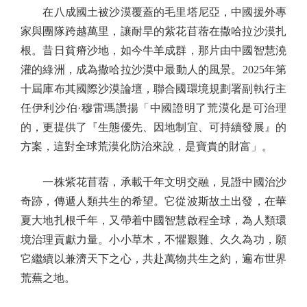
在八成國土被沙漠覆蓋的毛里塔尼亞，中國援外專
家與團隊跨越萬里，讓耐旱的紫花苜蓿在撒哈拉沙漠扎
根。昔日貧瘠沙地，如今牛羊成群，那片由中國智慧澆
灌的綠洲，成為撒哈拉沙漠中最動人的風景。2025年第
十屆庫布其國際沙漠論壇，聯合國環境規劃署副執行主
任伊利沙伯·穆雷瑪讚揚「中國證明了荒漠化是可治理
的，更提供了『生態優先、因地制宜、可持續發展』的
方案，這對全球荒漠化防治來說，是寶貴的財富」。
一株紫花苜蓿，承載千年文明交融，見證中國治沙
奇跡，傳遞人類共生的希望。它從波斯故土出發，在華
夏大地扎根千年，又帶着中國智慧啟程全球，為人類環
境治理貢獻力量。小小草木，不懼艱難、久久為功，願
它繼續以兼濟天下之心，共赴萬物共生之約，遍布世界
荒蕪之地。