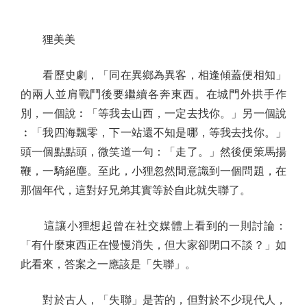
狸美美
看歷史劇，「同在異鄉為異客，相逢傾蓋便相知」
的兩人並肩戰鬥後要繼續各奔東西。在城門外拱手作
別，一個說︰「等我去山西，一定去找你。」另一個說
︰「我四海飄零，下一站還不知是哪，等我去找你。」
頭一個點點頭，微笑道一句：「走了。」然後便策馬揚
鞭，一騎絕塵。至此，小狸忽然間意識到一個問題，在
那個年代，這對好兄弟其實等於自此就失聯了。
這讓小狸想起曾在社交媒體上看到的一則討論：
「有什麼東西正在慢慢消失，但大家卻閉口不談？」如
此看來，答案之一應該是「失聯」。
對於古人，「失聯」是苦的，但對於不少現代人，