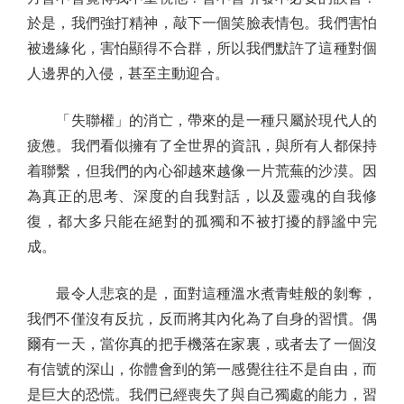
於是，我們強打精神，敲下一個笑臉表情包。我們害怕
被邊緣化，害怕顯得不合群，所以我們默許了這種對個
人邊界的入侵，甚至主動迎合。
「失聯權」的消亡，帶來的是一種只屬於現代人的
疲憊。我們看似擁有了全世界的資訊，與所有人都保持
着聯繫，但我們的內心卻越來越像一片荒蕪的沙漠。因
為真正的思考、深度的自我對話，以及靈魂的自我修
復，都大多只能在絕對的孤獨和不被打擾的靜謐中完
成。
最令人悲哀的是，面對這種溫水煮青蛙般的剝奪，
我們不僅沒有反抗，反而將其內化為了自身的習慣。偶
爾有一天，當你真的把手機落在家裏，或者去了一個沒
有信號的深山，你體會到的第一感覺往往不是自由，而
是巨大的恐慌。我們已經喪失了與自己獨處的能力，習