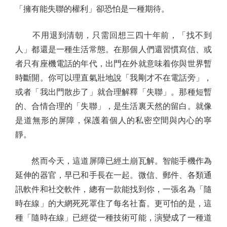
「擁有能失聯的權利」卻恐怕是一種期待。
不用退到清朝，只需回想三四十年前，「找不到
人」都還是一種生活常態。在那個人們還習慣寫信、或
者只有座機電話的年代，出門在外就意味着你與世界暫
時斷開。你可以理直氣壯地說「我剛才不在電話旁」，
或者「我出門散步了」就合理解釋「失聯」。那種短暫
的、合情合理的「失聯」，是生活裏天然的留白。就像
是道無形的屏障，保護着個人的私密空間與內心的寧
靜。
然而今天，這道屏障已經土崩瓦解。智能手機作為
延伸的器官，早已和手長在一起。微信、郵件、各類通
訊軟件和社交軟件，總有一款能找到你，一張名為「隨
時在線」的大網死死罩住了每名社畜。更可怕的是，這
種「隨時在線」已經從一種技術可能，演變成了一種道