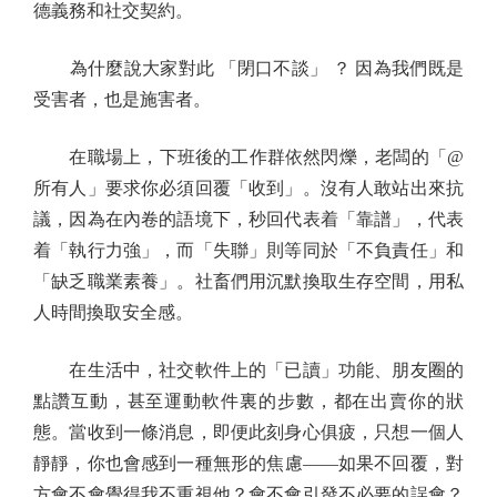
德義務和社交契約。
為什麼說大家對此 「閉口不談」 ？ 因為我們既是
受害者，也是施害者。
在職場上，下班後的工作群依然閃爍，老闆的「@
所有人」要求你必須回覆「收到」。沒有人敢站出來抗
議，因為在內卷的語境下，秒回代表着「靠譜」，代表
着「執行力強」，而「失聯」則等同於「不負責任」和
「缺乏職業素養」。社畜們用沉默換取生存空間，用私
人時間換取安全感。
在生活中，社交軟件上的「已讀」功能、朋友圈的
點讚互動，甚至運動軟件裏的步數，都在出賣你的狀
態。當收到一條消息，即便此刻身心俱疲，只想一個人
靜靜，你也會感到一種無形的焦慮——如果不回覆，對
方會不會覺得我不重視他？會不會引發不必要的誤會？