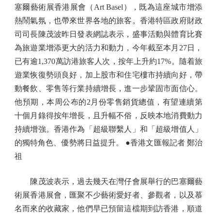
塞爾藝術展香港展會（Art Basel），既為這座城市增添
熱鬧氣氛，也帶來世界各地的旅客。香港特區政府財政
司司長陳茂波昨日發表網誌表示，盛事活動與體育比賽
為旅遊業增添更大的活力和動力，今年截至本月27日，
已有逾1,370萬訪港旅客人次，按年上升約17%。隨着旅
遊業恢復勢頭良好，加上股市和住宅樓市持續向好，帶
動餐飲、零售等行業持續增長，進一步鞏固市面信心。
他預期，本周公布的2月份零售銷貨總值，有望連續第
十個月錄得按年增長，且升幅不俗，反映本地消費動力
持續增強。香港作為「超級聯繫人」和「超級增值人」
的獨特角色、優勢將日益提升。 ●香港文匯報記者 鄭治
祖
陳茂波表示，過去幾天在灣仔會展舉行的巴塞爾藝
術展香港展會，匯聚不少藝術愛好者、參觀者，以及慕
名而來的收藏家，他們早已預留這檔期到訪香港，順道