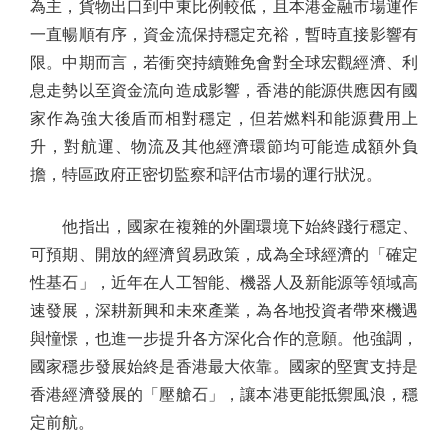
為主，貨物出口到中東比例較低，且本港金融市場運作
一直暢順有序，資金流保持穩定充裕，暫時直接影響有
限。中期而言，若衝突持續難免會對全球宏觀經濟、利
息走勢以至資金流向造成影響，香港的能源供應因有國
家作為強大後盾而相對穩定，但若燃料和能源費用上
升，對航運、物流及其他經濟環節均可能造成額外負
擔，特區政府正密切監察和評估市場的運行狀況。
他指出，國家在複雜的外圍環境下始終踐行穩定、
可預期、開放的經濟貿易政策，成為全球經濟的「確定
性基石」，近年在人工智能、機器人及新能源等領域高
速發展，深耕新興和未來產業，為各地投資者帶來機遇
與憧憬，也進一步提升各方深化合作的意願。他強調，
國家穩步發展始終是香港最大依靠。國家的堅實支持是
香港經濟發展的「壓艙石」，讓本港更能抵禦風浪，穩
定前航。