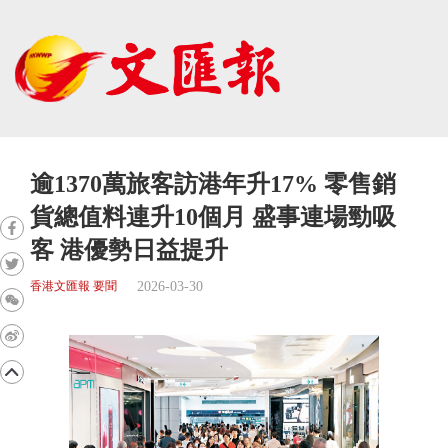
逾1370萬旅客訪港年升17% 零售銷
貨總值料連升10個月 盛事連場勁吸
客 港優勢日益提升
2026-03-30
香港文匯報 要聞