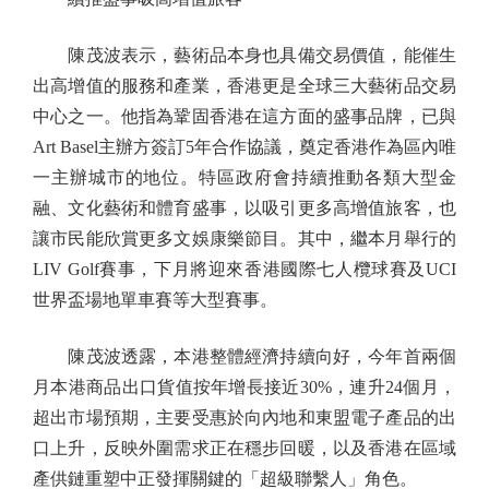
陳茂波表示，藝術品本身也具備交易價值，能催生
出高增值的服務和產業，香港更是全球三大藝術品交易
中心之一。他指為鞏固香港在這方面的盛事品牌，已與
Art Basel主辦方簽訂5年合作協議，奠定香港作為區內唯
一主辦城市的地位。特區政府會持續推動各類大型金
融、文化藝術和體育盛事，以吸引更多高增值旅客，也
讓市民能欣賞更多文娛康樂節目。其中，繼本月舉行的
LIV Golf賽事，下月將迎來香港國際七人欖球賽及UCI
世界盃場地單車賽等大型賽事。
陳茂波透露，本港整體經濟持續向好，今年首兩個
月本港商品出口貨值按年增長接近30%，連升24個月，
超出市場預期，主要受惠於向內地和東盟電子產品的出
口上升，反映外圍需求正在穩步回暖，以及香港在區域
產供鏈重塑中正發揮關鍵的「超級聯繫人」角色。