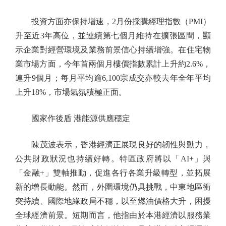
投資方面亦保持增速，2月份採購經理指數（PMI）
升至近3年高位，並連續第七個月維持在擴張區間，顯
示企業對經營環境及業務前景信心持續增強。在住宅物
業市場方面，今年首兩個月樓價指數累計上升約2.6%，
連升9個月；每月平均逾6,100宗成交亦較去年全年平均
上升18%，市場氣氛積極正面。
國家作後盾 港能源供應穩定
陳茂波表示，香港經濟正展現良好的韌性與動力，
公共財政狀況也持續好轉。特區政府將以「AI+」與
「金融+」雙軸推動，促進各行各業升級轉型，並拓展
新的增長動能。然而，外圍環境仍具挑戰，中東地區衝
突持續、國際地緣政局不穩，以至燃油價格大升，困擾
全球經濟前景。短期而言，他指由於本港經濟以服務業