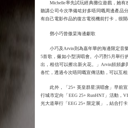
Michelle率先試玩經典攤位遊戲，
聽講公司今次準備咗好多唔同嘅周邊產品分批
有自己電影作品的復古電視機前打卡，很開
鄧小巧曾傲棐海邊獻歌
小巧及Arvin則為嘉年華的海邊限定音樂表
5首歌，儼如小型演唱會。小巧對5月舉行
出，相信可以擦出新火花。」Arvin頻
各忙，透過今次唔同嘅宣傳活動，可以互相
此外，「25+ 英皇群星演唱會」早前宣布
行城市定向「EEG 25+ RunHNT」
光大道舉行「EEG 25+ 限定展」，結合