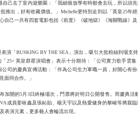
她有感自己去了室內遊樂園：「我細個放學有時都會去玩，所以頭
推出，好有收藏價值。」Michelle更特別走到以「英皇25
心自己一共有四套電影包括《前度》《破地獄》《海關戰線》及
演「BUSKING BY THE SEA」演出，吸引大批粉絲到
的「25+ 英皇群星演唱會」表示十分期待：「公司實力歌手雲
頻參與公司的慶典宣傳活動：「作為公司生力軍嘅一員，好開心有
見面同合作。」
加開的5月3日終極場次，門票將於明日公開發售。而慶典活動亦持續
活動，VIVA成員姜咏鑫及張鈊貽、楊天宇以及熱愛健身的黎峻等
打卡及表演元素，更多藝人會輪流出現。