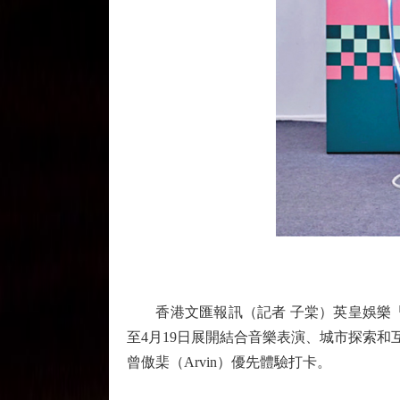
香港文匯報訊（記者 子棠）英皇娛樂「25＋ H
至4月19日展開結合音樂表演、城市探索和互
曾傲棐（Arvin）優先體驗打卡。