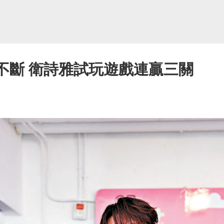
動不斷 衛詩雅試玩遊戲連贏三關