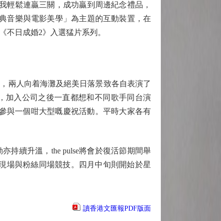
先我輕鬆連贏三關，成功贏到周邊紀念禮品，
年經典音樂與電影美學」為主題的互動裝置，在
《不日成婚2》入選猛片系列。
場支持，兩人向着海灘及絕美日落景致各自表演了
集，加入公司之後一直都想和不同歌手同台演
份參與一個咁大型嘅慶祝活動。平時大家各有
升溫，the pulse將會於復活節期間舉
將親臨現場與粉絲同場競技。四月中旬則開始於星
讀香港文匯報PDF版面