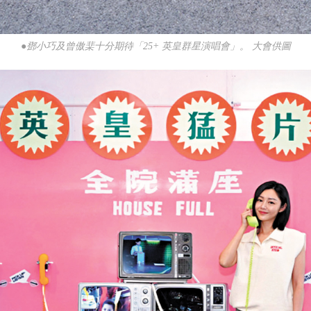
●鄧小巧及曾傲棐十分期待「25+ 英皇群星演唱會」。 大會供圖