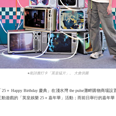
●衛詩雅打卡「英皇猛片」。 大會供圖
appy Birthday 慶典」在淺水灣 the pulse灘畔購物
動遊戲的「英皇娛樂 25＋嘉年華」活動；而前日舉行的嘉年華，就