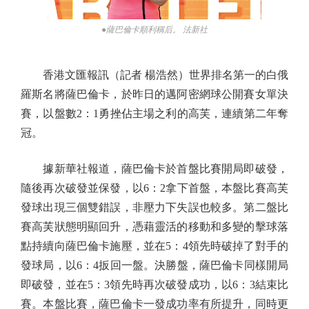
●薩巴倫卡順利稱后。 法新社
香港文匯報訊（記者 楊浩然）世界排名第一的白俄
羅斯名將薩巴倫卡，於昨日的邁阿密網球公開賽女單決
賽，以盤數2：1勇挫佔主場之利的高芙，連續第二年奪
冠。
據新華社報道，薩巴倫卡於首盤比賽開局即破發，
隨後再次破發並保發，以6：2拿下首盤，本盤比賽高芙
發球出現三個雙錯誤，非壓力下失誤也較多。第二盤比
賽高芙狀態明顯回升，憑藉靈活的移動和多變的擊球落
點持續向薩巴倫卡施壓，並在5：4領先時破掉了對手的
發球局，以6：4扳回一盤。決勝盤，薩巴倫卡同樣開局
即破發，並在5：3領先時再次破發成功，以6：3結束比
賽。本盤比賽，薩巴倫卡一發成功率有所提升，同時更