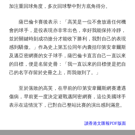
加注重回球角度，多次回球擊中對方底角得分。
薩巴倫卡賽後表示：「高芙是一位不會放過任何機
會的球手，是役表現亦非常出色，幸好我能保持冷靜，
並於關鍵時刻成功搶分才能收下勝利，我對自己的表現
感到驕傲。」作為史上第五位同年內囊括印第安韋爾斯
及邁亞密網賽的女子球手，薩巴倫卡直言自己一直以來
的目標，便是名留史冊：「我一直以來的目標便是把自
己的名字存留於史冊之上，而我做到了。」
至於落敗的高芙，在早前的印第安韋爾斯網賽遭遇
傷病，早前更一度決定避戰邁阿密網賽，這位美國球手
表示在這情況下，已對自己整站比賽的演出感到滿意。
讀香港文匯報PDF版面