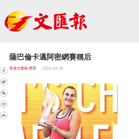
薩巴倫卡邁阿密網賽稱后
2026-03-30
香港文匯報 體育