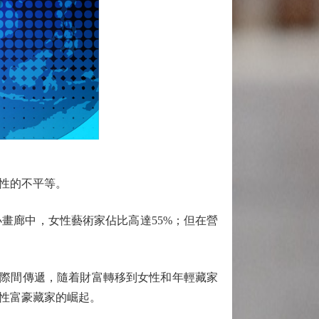
性的不平等。
畫廊中，女性藝術家佔比高達55%；但在營
在代際間傳遞，隨着財富轉移到女性和年輕藏家
性富豪藏家的崛起。